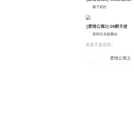
爱情公寓之
爱情公寓之
爱情公寓的
超武公寓
末世公寓
一人之下里