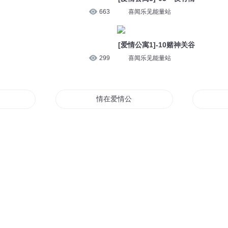
美女系统
你好爱情公寓
向往的生活
爱情公寓生活日记
生活我来了
梦想公寓
© 2014-
2026
喜马拉雅 版权所有
爱情公寓之火影系统
我的美女公寓
的爱情公寓