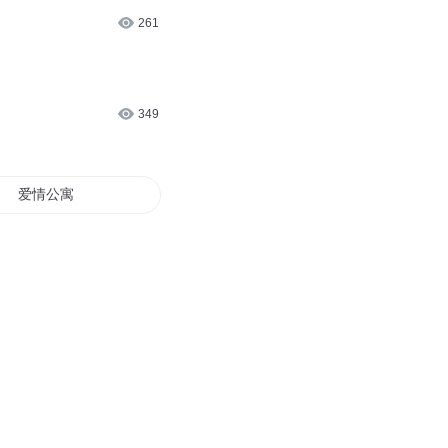
向往的公寓
生活在爱情公寓的凡人
风情公寓
再见爱情公寓
穿越到爱情公寓
九重天公寓