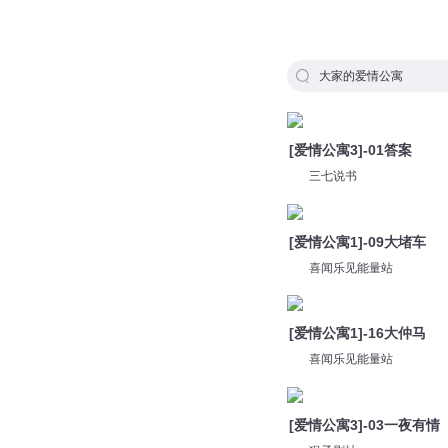
大家的爱情公寓
[爱情公寓3]-01答案
三七说书
[爱情公寓1]-09大堵车
喜闻乐见能量站
[爱情公寓1]-16大仲马
喜闻乐见能量站
[爱情公寓3]-03一夜有情
猴子剧社
[爱情公寓3]-03一夜有情