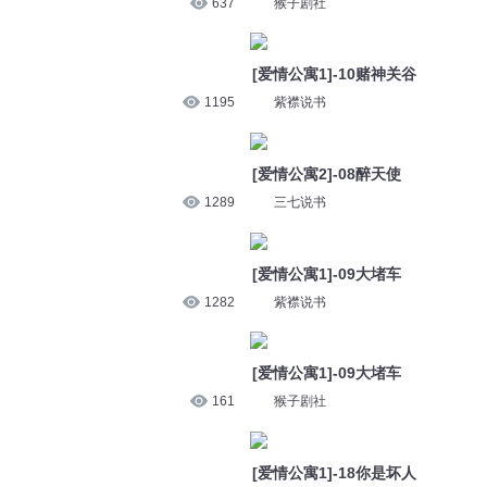
1195
紫襟说书
[爱情公寓2]-08醉天使
1289
三七说书
[爱情公寓1]-09大堵车
1282
紫襟说书
[爱情公寓1]-09大堵车
161
猴子剧社
[爱情公寓1]-18你是坏人
662
猴子剧社
[爱情公寓3]-01答案
232
猴子剧社
[爱情公寓1]-12生死抉择