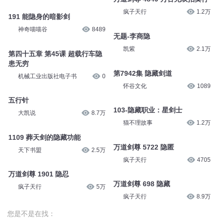
疯子天行
1.2万
191 能隐身的暗影剑
神奇喵喵谷
8489
无题-李商隐
凯紫
2.1万
第四十五章 第45课 超载行车隐
患无穷
第7942集 隐藏剑道
机械工业出版社电子书
0
怀谷文化
1089
五行针
103-隐藏职业：星剑士
大凯说
8.7万
猫不理故事
1.2万
1109 葬天剑的隐藏功能
万道剑尊 5722 隐匿
天下书盟
2.5万
疯子天行
4705
万道剑尊 1901 隐忍
万道剑尊 698 隐藏
疯子天行
5万
疯子天行
8.9万
您是不是在找：