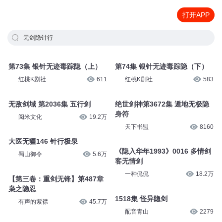
打开APP
无剑隐针行
第73集 银针无迹毒踪隐（上）
第74集 银针无迹毒踪隐（下）
红桃K剧社
611
红桃K剧社
583
无敌剑域 第2036集 五行剑
绝世剑神第3672集 遁地无极隐
身符
阅米文化
19.2万
天下书盟
8160
大医无疆146 针行极泉
《隐入华年1993》0016 多情剑
蜀山御令
5.6万
客无情剑
一种侃侃
18.2万
【第三卷：重剑无锋】第487章
枭之隐忍
1518集 怪异隐剑
有声的紫襟
45.7万
配音青山
2279