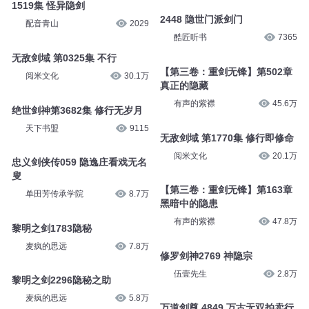
1519集 怪异隐剑
2448 隐世门派剑门
配音青山
2029
酷匠听书
7365
无敌剑域 第0325集 不行
【第三卷：重剑无锋】第502章
阅米文化
30.1万
真正的隐藏
有声的紫襟
45.6万
绝世剑神第3682集 修行无岁月
天下书盟
9115
无敌剑域 第1770集 修行即修命
阅米文化
20.1万
忠义剑侠传059 隐逸庄看戏无名
叟
【第三卷：重剑无锋】第163章
单田芳传承学院
8.7万
黑暗中的隐患
有声的紫襟
47.8万
黎明之剑1783隐秘
麦疯的思远
7.8万
修罗剑神2769 神隐宗
伍壹先生
2.8万
黎明之剑2296隐秘之助
麦疯的思远
5.8万
万道剑尊 4849 万古无双拍卖行