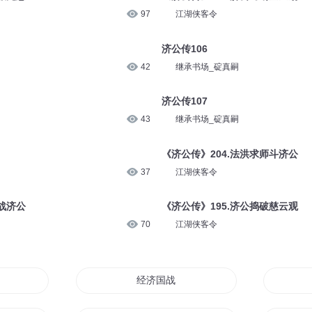
97
江湖侠客令
济公传106
42
继承书场_碇真嗣
济公传107
43
继承书场_碇真嗣
《济公传》204.法洪求师斗济公
37
江湖侠客令
战济公
《济公传》195.济公捣破慈云观
70
江湖侠客令
世游
经济国战