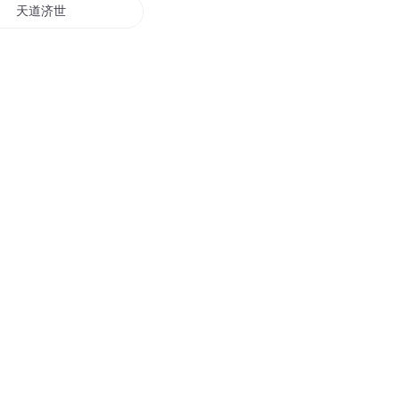
天道济世
三国张济大帝
穿越成济公
济公小故事
重生道医济世
周济传奇