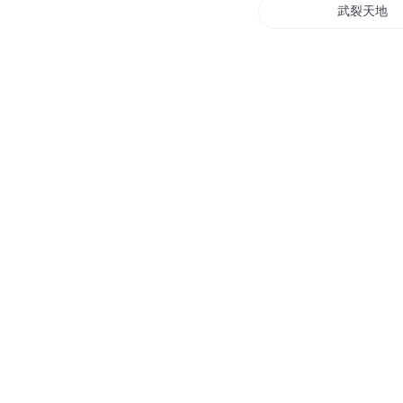
武裂天地
末世之医济
星娱经济人
学霸的经济
阴阳相济
水火既济