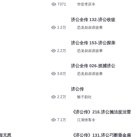
7371
华音李庆丰
济公全传 132-济公收徒
1.2万
恐龙叔叔讲故事
济公全传 153-济公探亲
2.2万
恐龙叔叔讲故事
济公全传 026-抓捕济公
3.6万
恐龙叔叔讲故事
济公传
2.2万
猴子剧社
《济公传》216.济公施法捉法雷
7.1万
江湖侠客令
报兄恩
《济公传》131.济公巧断垂金扇