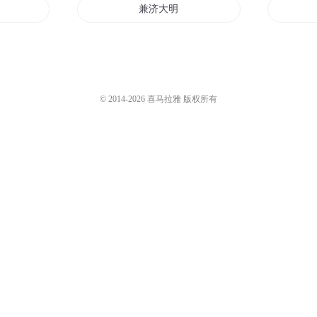
兼济大明
天下
道济天下
济公异世传
© 2014-
2026
喜马拉雅 版权所有
世界
济公新传
神剑裂天