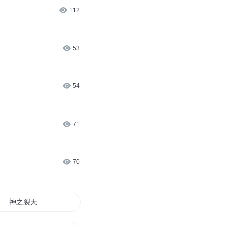
112
53
54
71
70
神之裂天