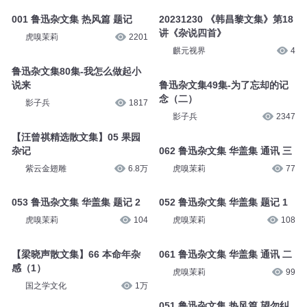
001 鲁迅杂文集 热风篇 题记
20231230 《韩昌黎文集》第18
讲《杂说四首》
虎嗅茉莉
2201
麒元视界
4
鲁迅杂文集80集-我怎么做起小
说来
鲁迅杂文集49集-为了忘却的记
念（二）
影子兵
1817
影子兵
2347
【汪曾祺精选散文集】05 果园
杂记
062 鲁迅杂文集 华盖集 通讯 三
紫云金翅雕
6.8万
虎嗅茉莉
77
053 鲁迅杂文集 华盖集 题记 2
052 鲁迅杂文集 华盖集 题记 1
虎嗅茉莉
104
虎嗅茉莉
108
【梁晓声散文集】66 本命年杂
061 鲁迅杂文集 华盖集 通讯 二
感（1）
虎嗅茉莉
99
国之学文化
1万
051 鲁迅杂文集 热风篇 望勿纠