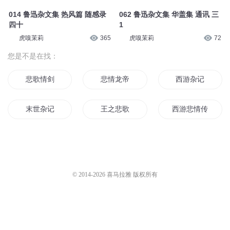
014 鲁迅杂文集 热风篇 随感录
062 鲁迅杂文集 华盖集 通讯 三
四十
1
虎嗅茉莉
365
虎嗅茉莉
72
您是不是在找：
悲歌情剑
悲情龙帝
西游杂记
末世杂记
王之悲歌
西游悲情传
既往不恋当下不杂
郭北杂记
我的世界杂记
悲古战歌
重生杂记
夜行悲歌
© 2014-
2026
喜马拉雅 版权所有
悲歌之城
我的世界之杂
灵异杂记
一剑悲歌
灵师杂记
圣魔悲歌