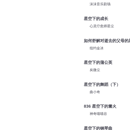
沫沫音乐剧场
星空下的成长
心灵疗愈师星尘
如何舒解对逝去的父母的
纽约金冰
星空下的蒲公英
矣微尘
星空下的舞蹈（下）
曲小奇
836 星空下的篝火
神奇喵喵谷
星空下的钢琴曲