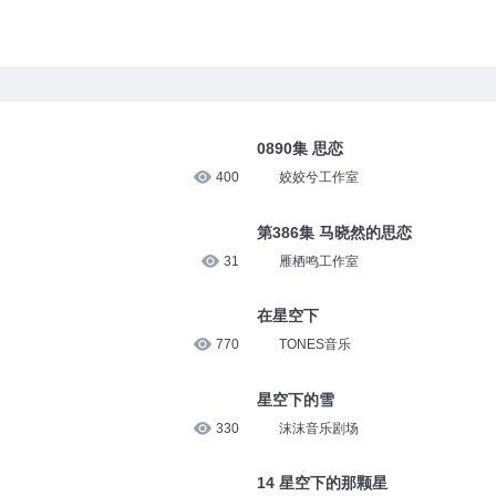
0890集 思恋
400
姣姣兮工作室
第386集 马晓然的思恋
31
雁栖鸣工作室
在星空下
770
TONES音乐
星空下的雪
330
沫沫音乐剧场
14 星空下的那颗星