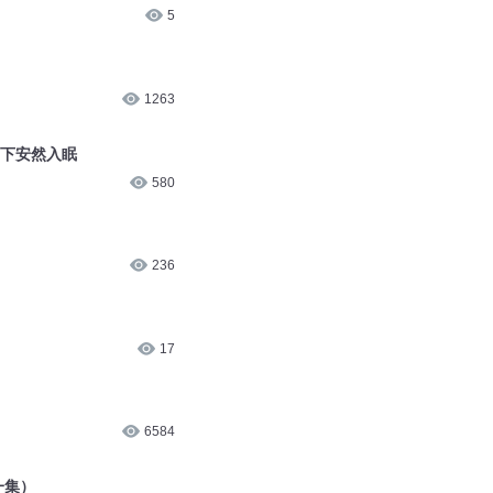
5
1263
空下安然入眠
580
236
17
6584
一集）