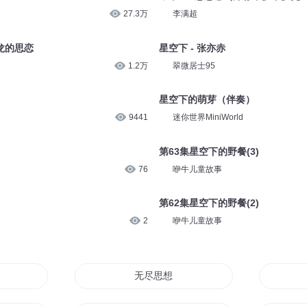
27.3万
李满超
顾龙的思恋
星空下 - 张亦赤
1.2万
翠微居士95
星空下的萌芽（伴奏）
9441
迷你世界MiniWorld
第63集星空下的野餐(3)
76
咿牛儿童故事
第62集星空下的野餐(2)
2
咿牛儿童故事
梦
无尽思想