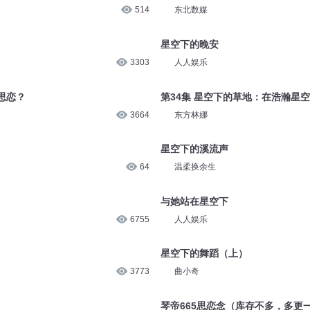
514
东北数媒
星空下的晚安
3303
人人娱乐
思恋？
第34集 星空下的草地：在浩瀚星
3664
东方林娜
星空下的溪流声
64
温柔换余生
与她站在星空下
6755
人人娱乐
星空下的舞蹈（上）
3773
曲小奇
琴帝665思恋念（库存不多，多更