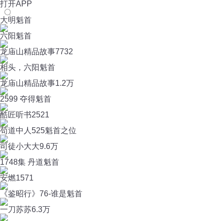
打开APP
大明魁首
六阳魁首
龙庙山精品故事
7732
相头，六阳魁首
龙庙山精品故事
1.2万
2599 夺得魁首
酷匠听书
2521
苟道中人525魁首之位
司徒小大大
9.6万
1748集 丹道魁首
安燃
1571
《鉴昭行》76-谁是魁首
一刀苏苏
6.3万