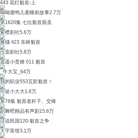
443 花灯魁首-上
呦呦鹿鸣儿童睡前故事
2.7万
第1620集 七位魁首面圣
紫襟剧社
5.6万
雅骚 423 东林魁首
伍壹剧社
5.8万
逍遥小贵婿 011 魁首
_牛大宝_
64万
我的职业553五阶魁首！
司徒小大大
1.6万
第78集 魁首老杆子、交锋
剧舞吧精品有声剧
15.6万
话说民国120-魁首之争
大宇茶馆
3.1万