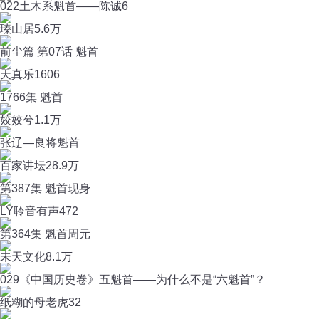
022土木系魁首——陈诚6
瑧山居
5.6万
前尘篇 第07话 魁首
天真乐
1606
1766集 魁首
姣姣兮
1.1万
张辽—良将魁首
百家讲坛
28.9万
第387集 魁首现身
LY聆音有声
472
第364集 魁首周元
未天文化
8.1万
029《中国历史卷》五魁首——为什么不是“六魁首”？
纸糊的母老虎
32