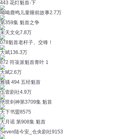
443 花灯魁首-下
呦呦鹿鸣儿童睡前故事
2.7万
第359集 魁首之争
未天文化
7.8万
078魁首老杆子、交锋！
大斌
136.3万
872 符箓派魁首青叶 1
大斌
2.6万
雅骚 494 五经魁首
伍壹剧社
4.9万
绝世剑神第3709集 魁首
天下书盟
8575
大月谣 第908集 魁首
Seven陆今安_仓央剧社
9153