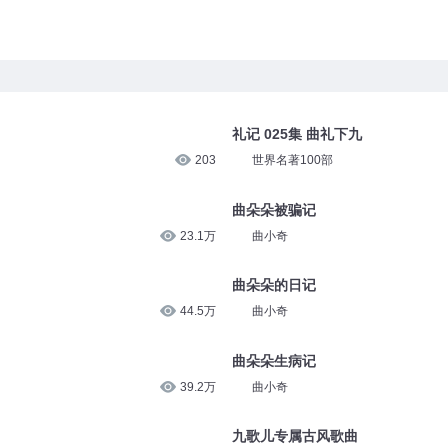
礼记 025集 曲礼下九
203
世界名著100部
曲朵朵被骗记
23.1万
曲小奇
曲朵朵的日记
44.5万
曲小奇
曲朵朵生病记
39.2万
曲小奇
九歌儿专属古风歌曲