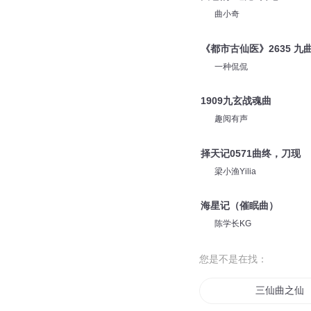
曲小奇
《都市古仙医》2635 九
一种侃侃
1909九玄战魂曲
趣阅有声
择天记0571曲终，刀现
梁小渔Yilia
海星记（催眠曲）
陈学长KG
您是不是在找：
三仙曲之仙