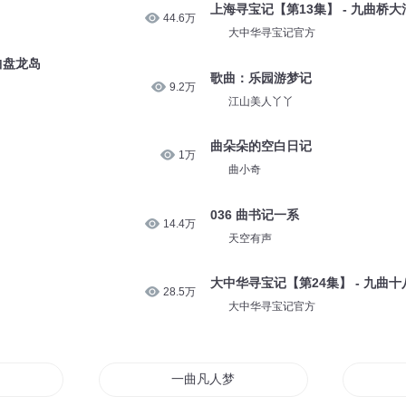
上海寻宝记【第13集】 - 九曲桥大
44.6万
大中华寻宝记官方
曲盘龙岛
歌曲：乐园游梦记
9.2万
江山美人丫丫
曲朵朵的空白日记
1万
曲小奇
036 曲书记一系
14.4万
天空有声
大中华寻宝记【第24集】 - 九曲十
28.5万
大中华寻宝记官方
游记
一曲凡人梦