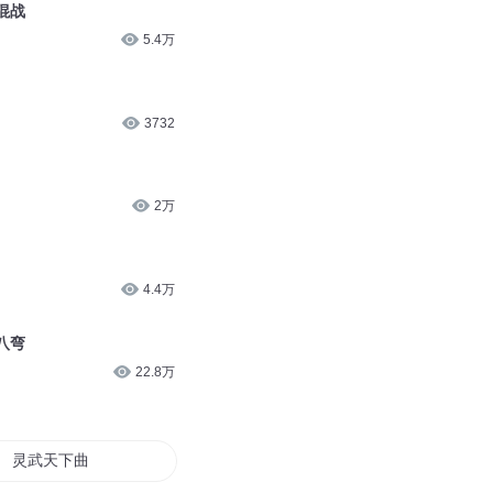
混战
5.4万
3732
2万
4.4万
八弯
22.8万
灵武天下曲