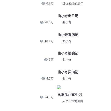
6.8万
过往云烟的流年
曲小奇出丑记
28.3万
曲小奇
曲小奇看病记
18.1万
曲小奇
曲小奇被骗记
6万
曲小奇
曲小奇买肉记
4.6万
曲小奇
永嘉昆曲重生记
24.8万
人民日报海外网