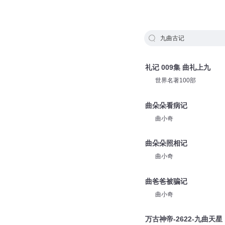
九曲古记
礼记 009集 曲礼上九
世界名著100部
曲朵朵看病记
曲小奇
曲朵朵照相记
曲小奇
曲爸爸被骗记
曲小奇
万古神帝-2622-九曲天星