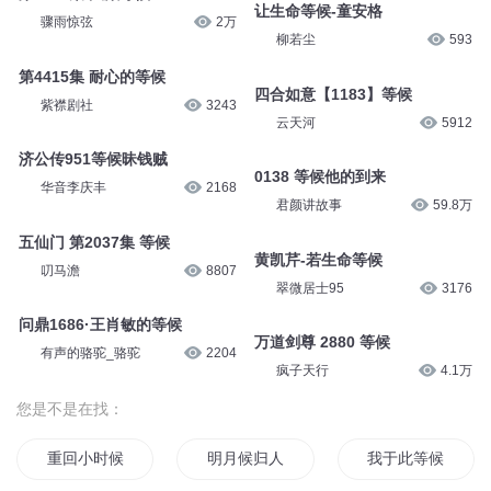
怀谷文化
2.1万
糖醋奥利奥
3.1万
201集 等候多时
4801 等候多时了
小书声课内外必读故事
2124
酷匠听书
7168
第1213集 大殿等候
让生命等候-童安格
骤雨惊弦
2万
柳若尘
593
第4415集 耐心的等候
四合如意【1183】等候
紫襟剧社
3243
云天河
5912
济公传951等候昧钱贼
0138 等候他的到来
华音李庆丰
2168
君颜讲故事
59.8万
五仙门 第2037集 等候
黄凯芹-若生命等候