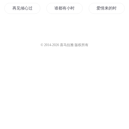
叨马澹
8807
翠微居士95
3176
问鼎1686·王肖敏的等候
万道剑尊 2880 等候
有声的骆驼_骆驼
2204
疯子天行
4.1万
您是不是在找：
重回小时候
明月候归人
我于此等候你
再见倾心过妻不候
谁都有小时候
爱情来的时候
当我在爱你的时候
花开不候
起风的时候说爱你
当你说爱我的时候
我修魔的时候很仙
看天的时候
© 2014-
2026
喜马拉雅 版权所有
一个人的时候你会想起谁
是时候了
等候花开