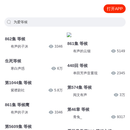
打开APP
为爱等候
862集 等候
861集 等候
有声的子沐
3346
有声的云烟
5149
生死等候
440回 等候
寒白声惑
6万
单田芳声音重现
2345
第1044集 等候
第574集 等候
紫襟剧社
5.8万
阅文有声
3万
861集 等候鹰
第46章 等候