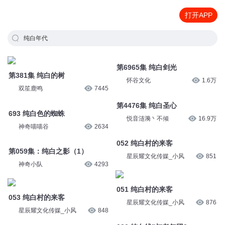
打开APP
纯白年代
第381集 纯白的树
第6965集 纯白剑光
双笙鹿鸣
7445
怀谷文化
1.6万
693 纯白色的蜘蛛
第4476集 纯白圣心
神奇喵喵谷
2634
悦音涟漪丶不倾
16.9万
第059集：纯白之影（1）
052 纯白村的来客
神奇小队
4293
星辰耀文化传媒_小风
851
053 纯白村的来客
051 纯白村的来客
星辰耀文化传媒_小风
848
星辰耀文化传媒_小风
876
第4集 纯白拼图测试
036 纯白线”与老年团2