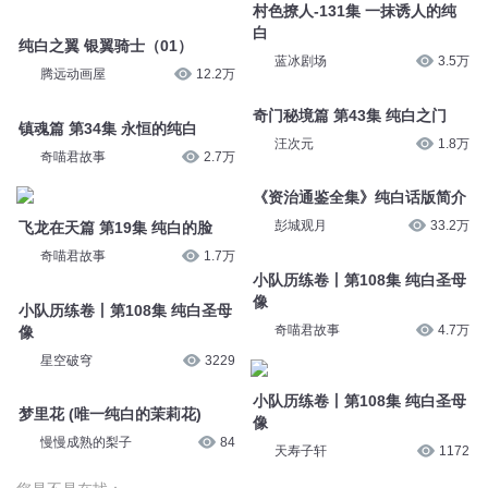
白
腾远动画屋
12.2万
蓝冰剧场
3.5万
镇魂篇 第34集 永恒的纯白
奇门秘境篇 第43集 纯白之门
奇喵君故事
2.7万
汪次元
1.8万
飞龙在天篇 第19集 纯白的脸
《资治通鉴全集》纯白话版简介
奇喵君故事
1.7万
彭城观月
33.2万
小队历练卷丨第108集 纯白圣母
像
小队历练卷丨第108集 纯白圣母
像
星空破穹
3229
奇喵君故事
4.7万
梦里花 (唯一纯白的茉莉花)
慢慢成熟的梨子
84
小队历练卷丨第108集 纯白圣母
像
天寿子轩
1172
您是不是在找：