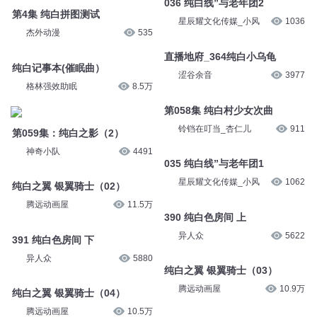
杰外动漫
535
星辰耀文化传媒_小风
1036
纯白记事本(催眠曲）
直播地府_364纯白小乌龟
格林强效助眠
8.5万
涩谷余音
3977
第059集：纯白之影（2）
第058集 纯白村少女次曲
神奇小队
4491
铃铛在叮当_杏仁儿
911
纯白之翼 银翼骑士（02）
035 纯白线”与老年团1
腾远动画屋
11.5万
星辰耀文化传媒_小风
1062
391 纯白色房间 下
390 纯白色房间 上
异人众
5880
异人众
5622
纯白之翼 银翼骑士（04）
纯白之翼 银翼骑士（03）
腾远动画屋
10.5万
腾远动画屋
10.9万
纯白之翼 银翼骑士（01）
村色撩人-131集 一抹诱人的纯