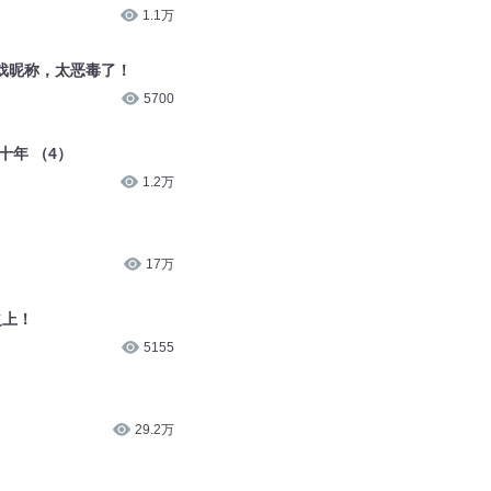
1.1万
戏昵称，太恶毒了！
5700
十年 （4）
1.2万
17万
之上！
5155
29.2万