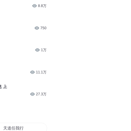
8.8万
750
1万
11.1万
息 上
27.3万
天道任我行