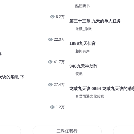
酷匠听书
8.2万
第三十三章 九天的单人任务
微微_微微
22.3万
1886九天仙音
趣阅有声
务
41.7万
348九天神劫阵
安燃
九天诀的消息 下
27.4万
龙破九天诀 0654 龙破九天诀的消
音君而遇文化传媒
1.2万
三界任我行