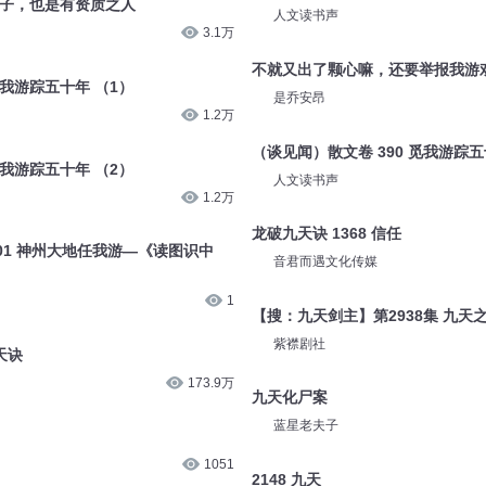
游灵子，也是有资质之人
人文读书声
3.1万
不就又出了颗心嘛，还要举报我游
觅我游踪五十年 （1）
是乔安昂
1.2万
（谈见闻）散文卷 390 觅我游踪五
觅我游踪五十年 （2）
人文读书声
1.2万
龙破九天诀 1368 信任
1 神州大地任我游—《读图识中
音君而遇文化传媒
1
【搜：九天剑主】第2938集 九天
紫襟剧社
天诀
173.9万
九天化尸案
蓝星老夫子
1051
2148 九天