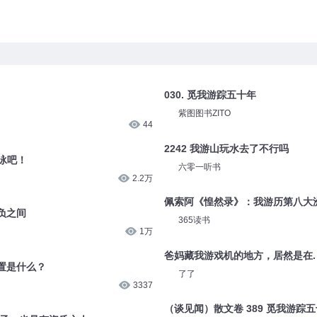
030. 觅我游踪五十年
紫图图书ZITO
44
2242 我游山玩水去了不行吗
游泳吧！
六零一听书
2.2万
佩索阿《惶然录》：我游历第八大
负之间
365读书
1万
爸妈藏我游戏机的地方，居然是在. .
置是什么？
了了
3337
（谈见闻）散文卷 389 觅我游踪五