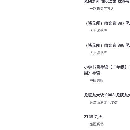
光阴之外 第812集 我
一路听天下官方
（谈见闻）散文卷 387 
人文读书声
（谈见闻）散文卷 388 
人文读书声
小学书目导读【二年级】0
国》导读
中版去听
龙破九天诀 0003 龙破九
音君而遇文化传媒
2148 九天
酷匠听书