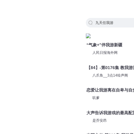
九天任我游
“气象+”伴我游新疆
人民日报海外网
【84】-第0176集 教我
八爪鱼__3点14绘声阁
恋爱让我游离在自卑与自
吭爹
大声告诉我游戏的最高配
是乔安昂