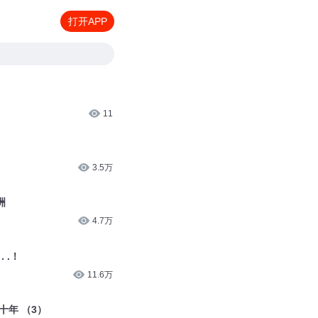
打开APP
11
3.5万
洲
4.7万
 .！
11.6万
十年 （3）