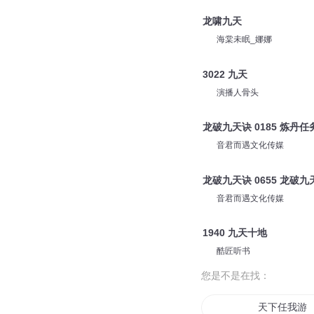
龙啸九天
海棠未眠_娜娜
3022 九天
演播人骨头
龙破九天诀 0185 炼丹任
音君而遇文化传媒
龙破九天诀 0655 龙破
音君而遇文化传媒
1940 九天十地
酷匠听书
您是不是在找：
天下任我游