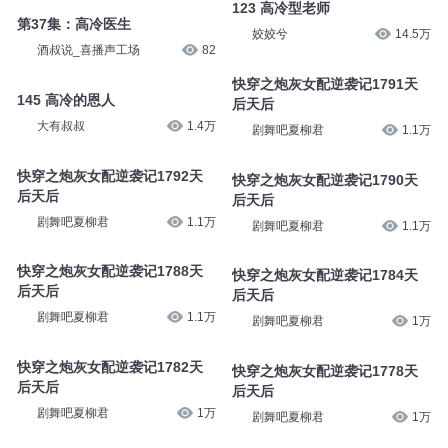
123 高冷型老师
第37集：高冷医生
姣姣兮
14.5万
酒叔说_喜播声工场
82
快穿之炮灰女配逆袭记1791天
145 高冷的恩人
后天后
大有叔叔
1.4万
剧舞吧夏柳君
1.1万
快穿之炮灰女配逆袭记1792天
快穿之炮灰女配逆袭记1790天
后天后
后天后
剧舞吧夏柳君
1.1万
剧舞吧夏柳君
1.1万
快穿之炮灰女配逆袭记1788天
快穿之炮灰女配逆袭记1784天
后天后
后天后
剧舞吧夏柳君
1.1万
剧舞吧夏柳君
1万
快穿之炮灰女配逆袭记1782天
快穿之炮灰女配逆袭记1778天
后天后
后天后
剧舞吧夏柳君
1万
剧舞吧夏柳君
1万