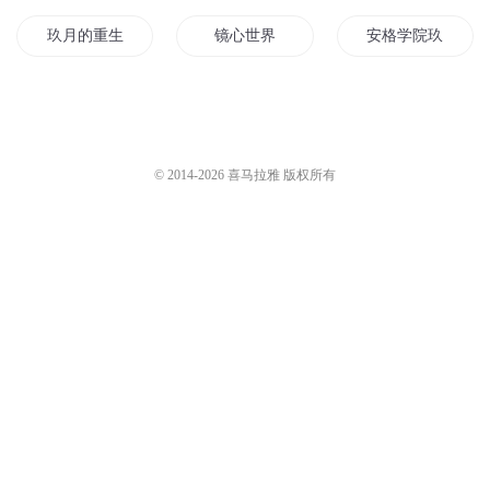
玖月的重生之路
镜心世界
安格学院玖玖不是
我是你的镜子
梦中镜花
玖仙魔帝
万界古镜
综影视之玖玖
镜中的新世界
© 2014-
2026
喜马拉雅 版权所有
玖夜红棘
日的镜像
火影之水月镜花
神明之镜
甘为玖年
玖大少的萌宝
快穿之玖玖今天可爱吗
镜子修仙传之十世