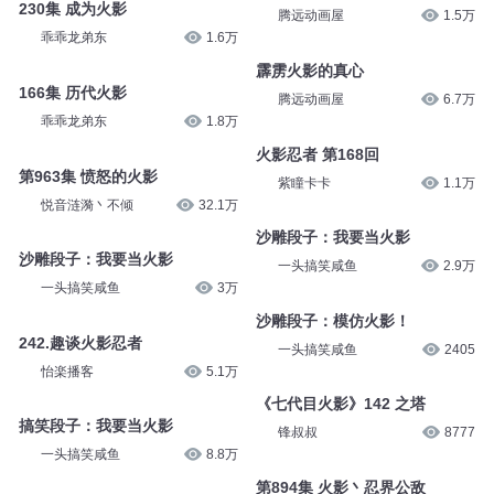
230集 成为火影
腾远动画屋
1.5万
乖乖龙弟东
1.6万
霹雳火影的真心
166集 历代火影
腾远动画屋
6.7万
乖乖龙弟东
1.8万
火影忍者 第168回
第963集 愤怒的火影
紫瞳卡卡
1.1万
悦音涟漪丶不倾
32.1万
沙雕段子：我要当火影
沙雕段子：我要当火影
一头搞笑咸鱼
2.9万
一头搞笑咸鱼
3万
沙雕段子：模仿火影！
242.趣谈火影忍者
一头搞笑咸鱼
2405
怡楽播客
5.1万
《七代目火影》142 之塔
搞笑段子：我要当火影
锋叔叔
8777
一头搞笑咸鱼
8.8万
第894集 火影丶忍界公敌