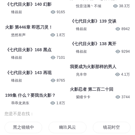
《七代目火影》140 幻影
悦音涟漪丶不倾
38.3万
锋叔叔
9165
《七代目火影》139 交谈
火影 第446章 即恶刀灵！
锋叔叔
8942
悠然有声
1.8万
《七代目火影》138 离开
《七代目火影》168 黑点
锋叔叔
9294
锋叔叔
7101
我要成为火影那样的男人
《七代目火影》143 再现
兆丰华
4.1万
锋叔叔
8765
火影忍者 第二百二十回
199集 什么？要我当火影？
紫瞳卡卡
3744
乖乖龙弟东
1.8万
您是不是在找：
黑之镜镜中白
幽玖风云
镜花时空