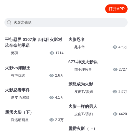
打开APP
火影之镜玖
平行忍界 0107集 四代目火影对
火影忍者
玖辛奈的承诺
兆丰华
4.5万
樊羽_
1714
677-神技火影诀
火影vs海贼王
猫不理故事
2727
有声优选
2.6万
梦想成为火影
火影忍者事件
皮皮TV寡妇
2.5万
皮皮TV寡妇
4.1万
火影一样的男人
霹雳火影（下）
皮皮TV寡妇
4420
腾远动画屋
2.3万
霹雳火影（上）