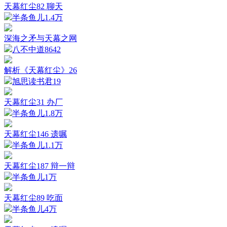
天幕红尘82 聊天
半条鱼儿
1.4万
深海之矛与天幕之网
八不中道
8642
解析《天幕红尘》26
旭思读书君
19
天幕红尘31 办厂
半条鱼儿
1.8万
天幕红尘146 遗嘱
半条鱼儿
1.1万
天幕红尘187 辩一辩
半条鱼儿
1万
天幕红尘89 吃面
半条鱼儿
4万