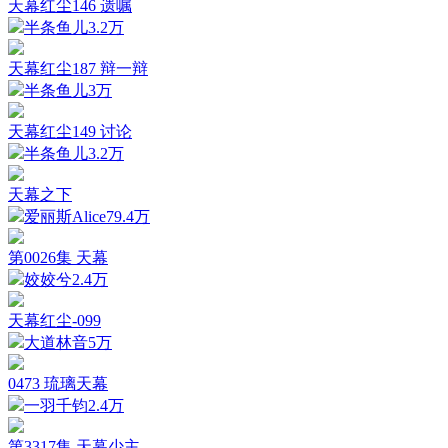
天幕红尘146 遗嘱
半条鱼儿
3.2万
天幕红尘187 辩一辩
半条鱼儿
3万
天幕红尘149 讨论
半条鱼儿
3.2万
天幕之下
爱丽斯Alice
79.4万
第0026集 天幕
姣姣兮
2.4万
天幕红尘-099
大道林音
5万
0473 琉璃天幕
一羽千钧
2.4万
第3317集 天幕少主