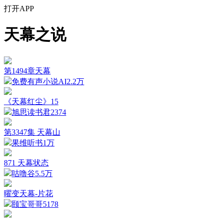
打开APP
天幕之说
第1494章天幕
免费有声小说AI
2.2万
《天幕红尘》15
旭思读书君
2374
第3347集 天幕山
果维听书
1万
871 天幕状态
咕噜谷
5.5万
曜变天幕-片花
颐宝哥哥
5178