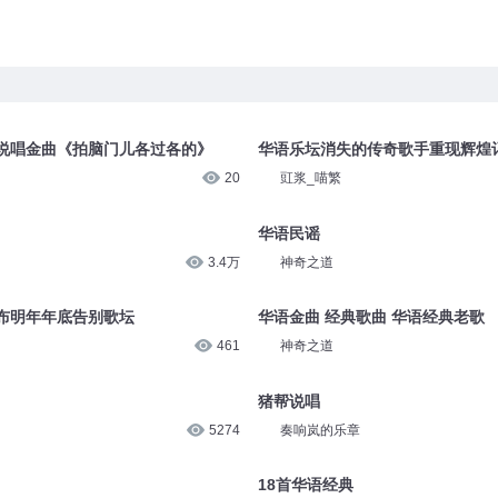
说唱金曲《拍脑门儿各过各的》
华语乐坛消失的传奇歌手重现辉煌
20
豇浆_喵繁
华语民谣
3.4万
神奇之道
布明年年底告别歌坛
华语金曲 经典歌曲 华语经典老歌
461
神奇之道
猪帮说唱