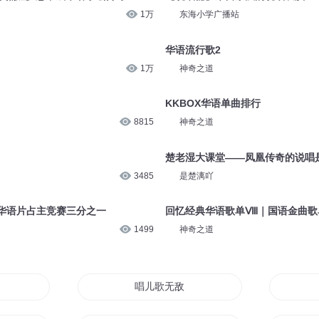
1.4万
东海小学广播站
华语热歌 50首
9738
神奇之道
董音乐点燃梦想，成华语乐坛传奇
【说唱俑】来自东汉的说唱表演！0
1万
东海小学广播站
华语流行歌2
1万
神奇之道
KKBOX华语单曲排行
8815
神奇之道
楚老湿大课堂——凤凰传奇的说唱