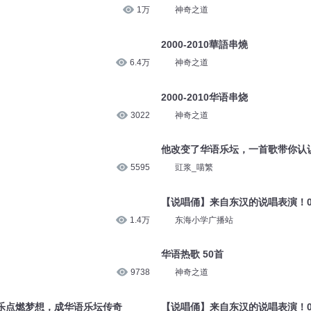
5274
奏响岚的乐章
18首华语经典
1万
神奇之道
2000-2010華語串燒
6.4万
神奇之道
2000-2010华语串烧
3022
神奇之道
他改变了华语乐坛，一首歌带你认
5595
豇浆_喵繁
【说唱俑】来自东汉的说唱表演！0