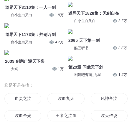
道界天下3110集：一人一剑
道界天下1828集：无剑自在
白小生白又白
1.9万
白小生白又白
3.2万
道界天下1173集：拜别万剑
2065 天下第一剑
白小生白又白
4.2万
酷匠听书
8.8万
2039 剑宗广迎天下客
第29章 问鼎天下剑
大斌
1万
剧舞吧鬼面_九星
1.4万
您是不是在找：
血灵之泣
泣血九天
风神帝泣
泣血圣光
王者之泣血天下
泣天传说