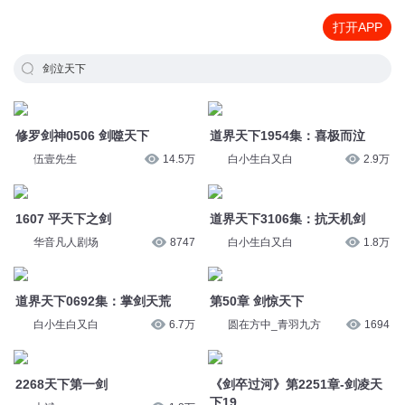
打开APP
剑泣天下
修罗剑神0506 剑噬天下
道界天下1954集：喜极而泣
伍壹先生
14.5万
白小生白又白
2.9万
1607 平天下之剑
道界天下3106集：抗天机剑
华音凡人剧场
8747
白小生白又白
1.8万
道界天下0692集：掌剑天荒
第50章 剑惊天下
白小生白又白
6.7万
圆在方中_青羽九方
1694
2268天下第一剑
《剑卒过河》第2251章-剑凌天
下19