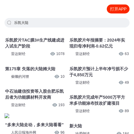
打开APP
乐凯大陆
乐凯胶片TAC膜3#生产线建成进
乐凯胶片年报摘要：2024年实
入试生产阶段
现归母净利润-0.62亿元
雷达财经
1078
雷达财经
63
第175章 失落的大陆姆大陆
乐凯胶片预计上半年净亏损不少
于4,850万元
偷懒的河狸
10
雷达财经
49
中石油建信投资等入股合肥乐凯
后者为功能膜材料开发商
乐凯胶片完成年产5000万平方
米多功能涂布技改扩建项目
雷达财经
193
雷达财经
89
“多来大陆走动，多来大陆看看”
新大陆
人民日报海外网
96
珍爱朗读
184