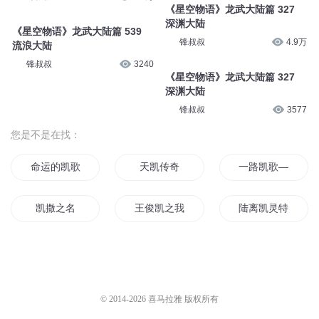
《星空物语》龙武大陆篇 327
深渊大陆
《星空物语》龙武大陆篇 539
锋叔叔
4.9万
流浪大陆
锋叔叔
3240
《星空物语》龙武大陆篇 327
深渊大陆
锋叔叔
3577
您是不是在找：
命运的凯歌
天凯传奇
一路凯歌—仙与人
凯撒之名
王俊凯之我曾爱过你
陆离凯灵特之矢
凯文的一生
宠物小精灵之我是小凯
无敌凯神
凯风帝国
末日凯撒
凯尔古勒传奇
© 2014-
2026
喜马拉雅 版权所有