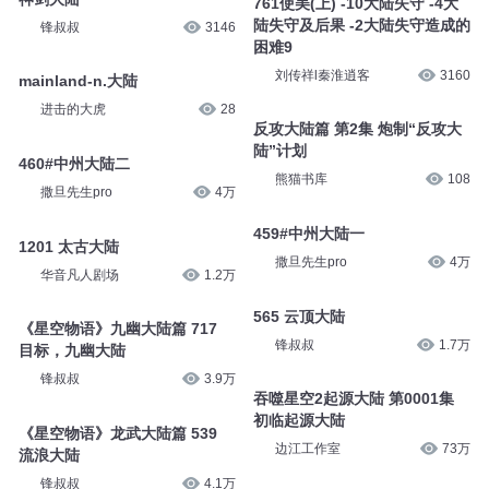
761使美(上) -10大陆失守 -4大
陆失守及后果 -2大陆失守造成的
锋叔叔
3146
困难9
刘传祥l秦淮逍客
3160
mainland-n.大陆
进击的大虎
28
反攻大陆篇 第2集 炮制“反攻大
陆”计划
460#中州大陆二
熊猫书库
108
撒旦先生pro
4万
459#中州大陆一
1201 太古大陆
撒旦先生pro
4万
华音凡人剧场
1.2万
565 云顶大陆
《星空物语》九幽大陆篇 717
锋叔叔
1.7万
目标，九幽大陆
锋叔叔
3.9万
吞噬星空2起源大陆 第0001集
初临起源大陆
《星空物语》龙武大陆篇 539
边江工作室
73万
流浪大陆
锋叔叔
4.1万