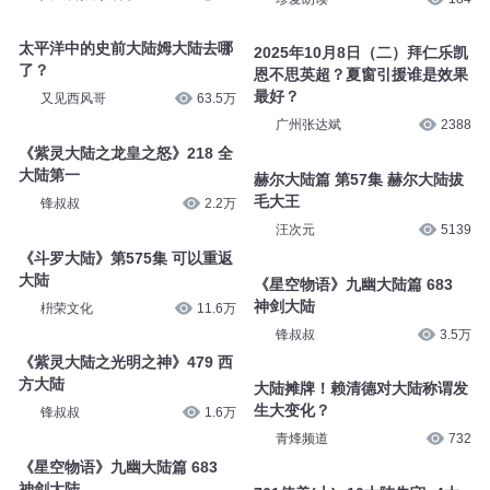
太平洋中的史前大陆姆大陆去哪
2025年10月8日（二）拜仁乐凯
了？
恩不思英超？夏窗引援谁是效果
最好？
又见西风哥
63.5万
广州张达斌
2388
《紫灵大陆之龙皇之怒》218 全
大陆第一
赫尔大陆篇 第57集 赫尔大陆拔
毛大王
锋叔叔
2.2万
汪次元
5139
《斗罗大陆》第575集 可以重返
大陆
《星空物语》九幽大陆篇 683
神剑大陆
枡荣文化
11.6万
锋叔叔
3.5万
《紫灵大陆之光明之神》479 西
方大陆
大陆摊牌！赖清德对大陆称谓发
生大变化？
锋叔叔
1.6万
青烽频道
732
《星空物语》九幽大陆篇 683
神剑大陆