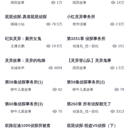
雨田故事
1万
雨田故事
14万
屁屁侦探-真假屁屁侦探
小红灵异事务所
喵喵小仙
78.5万
维华演播
2.9万
纪实灵异：厕所女鬼
第3251章 侦探事务所
主播吕鹏
19.9万
动漫岛_优一剧社
101
灵异故事：灵异的电梯
【灵异登山队】灵异鬼事
东城有声
4609
雨田故事
1.5万
第58集侦探事务所(1)
第59集侦探事务所(2)
咿牛儿童故事
82
咿牛儿童故事
79
第60集侦探事务所(3)
第260章 所有侦探都无了
咿牛儿童故事
70
动漫岛_优一剧社
3313
权路征途1095侦探所被查
屁屁侦探-怪盗VS侦探（下）