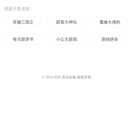
戳穿真相！
青烽频道
2.8万
青烽频道
1511
儿子不跟我好好沟通
1086-不跟你做朋友，也不跟你
金荣之声
1924
做生意
一刀苏苏
15.4万
第9集 好男不和女斗（1）
悠悠宝贝乐园
621
为什么不跟好的比？
薯条酱
7344
您是不是在找：
穿越三国之跟着曹老大
跟着大神玩末世
魔修大佬的跟宠
每天跟穿书者们谈人生
小公主跟我回家吧
跟他拼命
全都跟我做好人
就是跟你杠上了
跟着狗狗去修仙