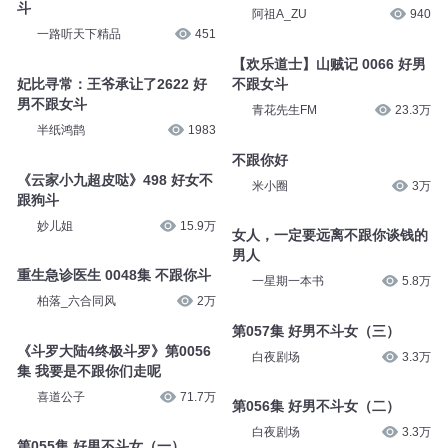
茗莉花绽Cv
53
雪月之下
57万
女人当国 第007集 好女不跟男
1280好熊不跟魔斗
斗
阿祖A_ZU
940
一路听天下精品
451
【欢乐道士】山贼记 0066 好男
妃比寻常：王爷承让了2622 好
不跟女斗
男不跟女斗
青花先生FM
23.3万
半纸鸿鹊
1983
不跟你好
《云家小九超皮哒》498 好女不
米小圈
3万
跟狗斗
妙儿姐
15.9万
女人，一定要远离不跟你谈钱的
男人
重生急诊医生 0048集 不跟你斗
一星期一本书
5.8万
柏落_六合同风
2万