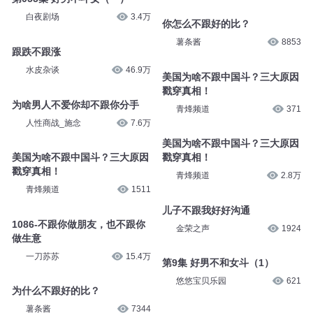
第057集 好男不斗女（三）
《斗罗大陆4终极斗罗》第0056
白夜剧场
3.3万
集 我要是不跟你们走呢
喜道公子
71.7万
第056集 好男不斗女（二）
白夜剧场
3.3万
第055集 好男不斗女（一）
白夜剧场
3.4万
你怎么不跟好的比？
薯条酱
8853
跟跌不跟涨
水皮杂谈
46.9万
美国为啥不跟中国斗？三大原因
戳穿真相！
为啥男人不爱你却不跟你分手
青烽频道
371
人性商战_施念
7.6万
美国为啥不跟中国斗？三大原因
美国为啥不跟中国斗？三大原因
戳穿真相！