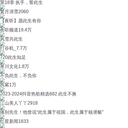
第18章 执手，誓此生
繁月清雪
2060
【夜听】愿此生有你
夜听频道
19.4万
风雪共此生
打谷机_
7.7万
720此生知足
寒川文化
1.8万
不负此生，不负你
凯紫
1万
2023-2024抖音热歌精选682 此生不换
江山美人丫丫
2918
痛别先生！他曾说“此生属于祖国，此生属于核潜艇”
红星新闻
1833