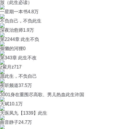
放（此生必读）
一星期一本书
4.8万
不负自己，不负此生
深夜治愈师
1.9万
第2244章 此生不负
偷懒的河狸
0
第343章 此生不改
z紫月z
717
愿此生，不负自己
夜听频道
37.5万
3001身在重围尽高歌、男儿热血此生许国
大斌
10.1万
天医凤九【1339】此生
曲音静子
24.7万