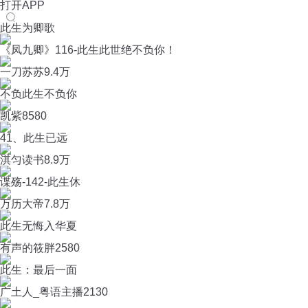
打开APP
此生为卿歌
《凤九卿》116-此生此世绝不负你！
一刀苏苏
9.4万
不负此生不负你
凯紫
8580
41、此生已远
淇匀读书
8.9万
谍殇-142-此生休
万历大帝
7.8万
此生无悔入华夏
有声的筱胖
2580
此生：最后一面
广土人_粤语主播
2130