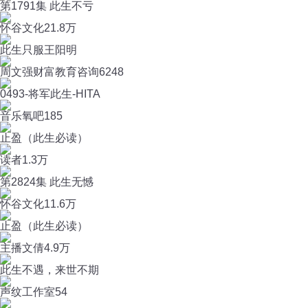
第1791集 此生不亏
怀谷文化
21.8万
此生只服王阳明
周文强财富教育咨询
6248
0493-将军此生-HITA
音乐氧吧
185
止盈（此生必读）
读者
1.3万
第2824集 此生无憾
怀谷文化
11.6万
止盈（此生必读）
主播文倩
4.9万
此生不遇，来世不期
声纹工作室
54