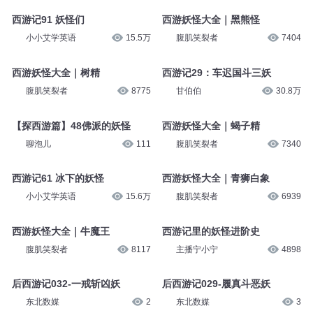
西游记91 妖怪们
西游妖怪大全｜黑熊怪
小小艾学英语
15.5万
腹肌笑裂者
7404
西游妖怪大全｜树精
西游记29：车迟国斗三妖
腹肌笑裂者
8775
甘伯伯
30.8万
【探西游篇】48佛派的妖怪
西游妖怪大全｜蝎子精
聊泡儿
111
腹肌笑裂者
7340
西游记61 冰下的妖怪
西游妖怪大全｜青狮白象
小小艾学英语
15.6万
腹肌笑裂者
6939
西游妖怪大全｜牛魔王
西游记里的妖怪进阶史
腹肌笑裂者
8117
主播宁小宁
4898
后西游记032-一戒斩凶妖
后西游记029-履真斗恶妖
东北数媒
2
东北数媒
3