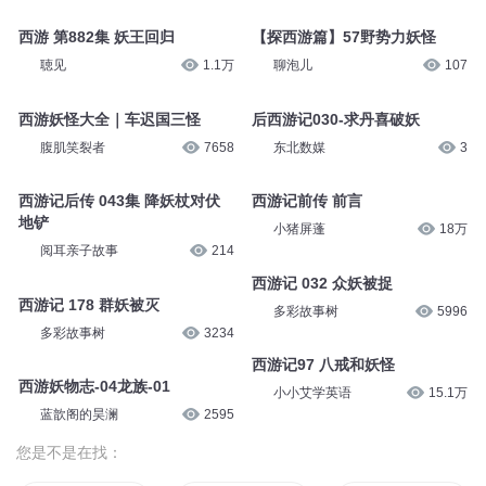
西游 第882集 妖王回归
【探西游篇】57野势力妖怪
聴见
1.1万
聊泡儿
107
西游妖怪大全｜车迟国三怪
后西游记030-求丹喜破妖
腹肌笑裂者
7658
东北数媒
3
西游记后传 043集 降妖杖对伏
西游记前传 前言
地铲
小猪屏蓬
18万
阅耳亲子故事
214
西游记 032 众妖被捉
西游记 178 群妖被灭
多彩故事树
5996
多彩故事树
3234
西游记97 八戒和妖怪
西游妖物志-04龙族-01
小小艾学英语
15.1万
蓝歆阁的昊澜
2595
您是不是在找：