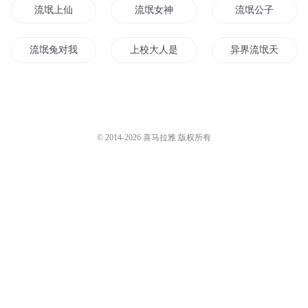
流氓上仙
流氓女神
流氓公子
流氓兔对我耍流氓
上校大人是流氓
异界流氓天尊
异界之流氓双修
流氓成圣
流氓老公
流氓帝尊
新流氓的故事
重生之魔武流氓
© 2014-
2026
喜马拉雅 版权所有
流氓妖妃
皇后太流氓
流氓女帝
流氓神仙
流氓时代
霸道流氓
流氓上大学
我本流氓