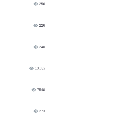
256
226
240
13.3万
7540
273