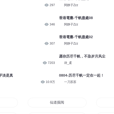
297
阿静子Zzz
香港電臺-千帆盡處08
346
阿静子Zzz
香港電臺-千帆盡處02
307
阿静子Zzz
愿你历尽千帆，不染岁月风尘
7203
诗_柔
平淡是真
0804-历尽千帆一定在一起！
10.9万
一刀苏苏
仙道掘阅