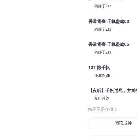
阿静子Zzz
香港電臺-千帆盡處03
阿静子Zzz
香港電臺-千帆盡處05
阿静子Zzz
137 陈千帆
小北啊BB
【夜听】千帆过尽，方觉
夜听频道
您是不是在找：
阅读成神