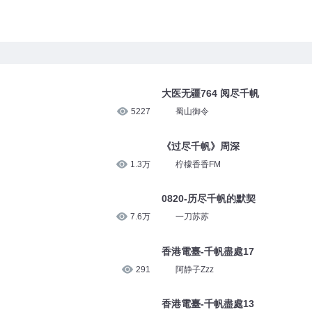
大医无疆764 阅尽千帆
5227
蜀山御令
《过尽千帆》周深
1.3万
柠檬香香FM
0820-历尽千帆的默契
7.6万
一刀苏苏
香港電臺-千帆盡處17
291
阿静子Zzz
香港電臺-千帆盡處13