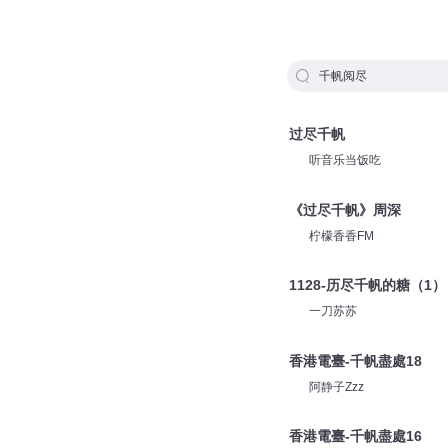
千帆阅尽
过尽千帆
听音乐当饭吃
《过尽千帆》周深
柠檬香香FM
1128-历尽千帆的糖（1）
一刀苏苏
香港電臺-千帆盡處18
阿静子Zzz
香港電臺-千帆盡處16