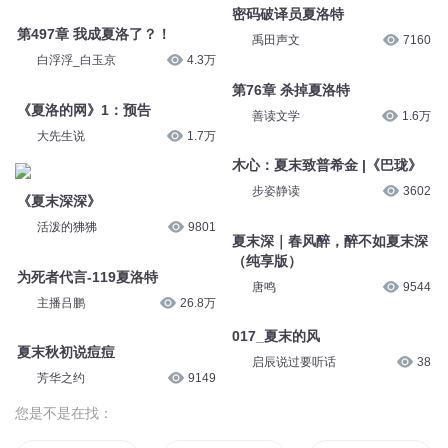
夏洛的网解读 3
夏洛的网解读 7
青柠苏打水_
967
青柠苏打水_
919
夏末之秋
夏洛的网解读 9
张宇桦
1.6万
青柠苏打水_
911
密码破译员夏洛特
第497章 我成夏洛了？！
禹田声文
7160
白浮浮_白玉京
4.3万
第76章 杀掉夏洛特
《夏洛的网》1：预告
善读文学
1.6万
大先生说
1.7万
木心：夏末致普希金 |《巴珑》
《夏末深深》
步姿静读
3602
活泼的狒狒
9801