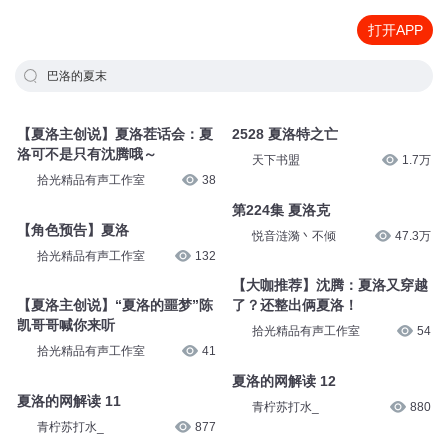
打开APP
巴洛的夏末
【夏洛主创说】夏洛茬话会：夏
2528 夏洛特之亡
洛可不是只有沈腾哦～
天下书盟
1.7万
拾光精品有声工作室
38
第224集 夏洛克
【角色预告】夏洛
悦音涟漪丶不倾
47.3万
拾光精品有声工作室
132
【大咖推荐】沈腾：夏洛又穿越
【夏洛主创说】“夏洛的噩梦”陈
了？还整出俩夏洛！
凯哥哥喊你来听
拾光精品有声工作室
54
拾光精品有声工作室
41
夏洛的网解读 12