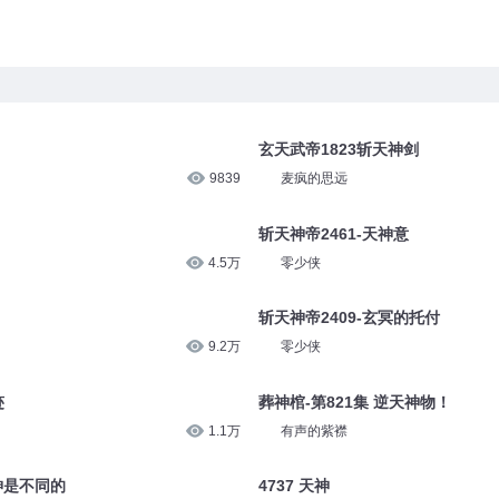
玄天武帝1823斩天神剑
9839
麦疯的思远
斩天神帝2461-天神意
4.5万
零少侠
斩天神帝2409-玄冥的托付
9.2万
零少侠
迹
葬神棺-第821集 逆天神物！
1.1万
有声的紫襟
神是不同的
4737 天神