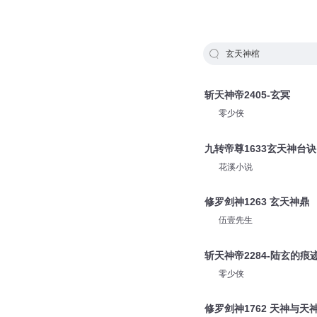
玄天神棺
斩天神帝2405-玄冥
零少侠
九转帝尊1633玄天神台诀
花溪小说
修罗剑神1263 玄天神鼎
伍壹先生
斩天神帝2284-陆玄的痕
零少侠
修罗剑神1762 天神与天