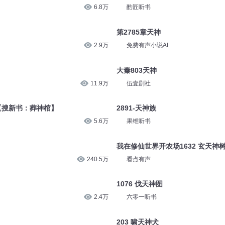
6.8万
酷匠听书
第2785章天神
2.9万
免费有声小说AI
大秦803天神
11.9万
伍壹剧社
鳌【搜新书：葬神棺】
2891-天神族
5.6万
果维听书
我在修仙世界开农场1632 玄天神
240.5万
看点有声
1076 伐天神图
2.4万
六零一听书
203 啸天神犬