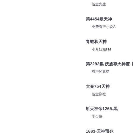
伍壹先生
第4454章天神
免费有声小说AI
青蛙和天神
小月姐姐FM
第2292集 妖族尊天神
有声的紫襟
大秦754天神
伍壹剧社
斩天神帝1265-黑
零少侠
1663-天神预兆