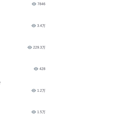
7846
3.4万
229.3万
428
树
1.2万
1.5万