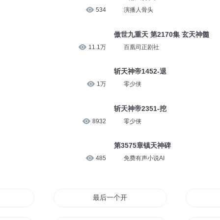
534
演播人骨头
傲世九重天 第2170集 玄天神髓
11.1万
百凰司正剧社
斩天神帝1452-退
1万
零少侠
斩天神帝2351-挖
8932
零少侠
第3575章镇天神碑
485
免费有声小说AI
最后一个开棺人