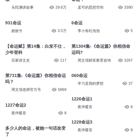
头陀渊讲故事
29.6万
孟可的思想空间
3390
931命运
6命运
姣姣兮
3.5万
李小鱼吐泡泡
5
【命运赋】第14集：白发不仕，
第1304集-《命运篇》你相信命
少年登科
运吗?
百家讲文史
117
周文强财富教育咨询
3267
第731集-《命运篇》你相信命运
060命运
吗？
学习是我的梦想
37
周文强老师官方号
5869
1226命运1
1227命运2
夜伴暖音
8
夜伴暖音
8
1228命运3
多少人的命运，被她一句话改变
夜伴暖音
9
了