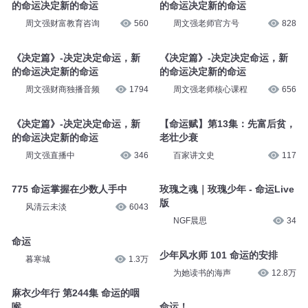
的命运决定新的命运
的命运决定新的命运
周文强财富教育咨询
560
周文强老师官方号
828
《决定篇》-决定决定命运，新
《决定篇》-决定决定命运，新
的命运决定新的命运
的命运决定新的命运
周文强财商独播音频
1794
周文强老师核心课程
656
《决定篇》-决定决定命运，新
【命运赋】第13集：先富后贫，
的命运决定新的命运
老壮少衰
周文强直播中
346
百家讲文史
117
775 命运掌握在少数人手中
玫瑰之魂｜玫瑰少年 - 命运Live
版
风清云未淡
6043
NGF晨思
34
命运
少年风水师 101 命运的安排
暮寒城
1.3万
为她读书的海声
12.8万
麻衣少年行 第244集 命运的咽
喉
命运！