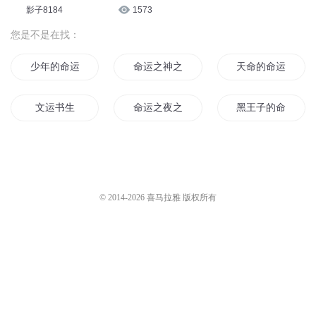
影子8184
1573
您是不是在找：
少年的命运
命运之神之下神界
天命的命运
文运书生
命运之夜之美学
黑王子的命运夜
我的命运由我不由天
我主运道
命运之人
命运之下神还是魔
命运修仙者
重生之师来运转
© 2014-
2026
喜马拉雅 版权所有
超越命运
命运与你同行
命运至黑之夜
命运战歌
最强运动员
天运战记
运战之神说
命运王者