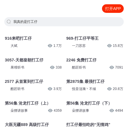
打开APP
我真的是打工仔
916来吧打工仔
969-打工仔平等王
大斌
1.7万
一刀苏苏
15.8万
3057-天都皇朝打工仔
2246 免费打工仔
果维听书
338
酷匠听书
7091
2577 从首富到打工仔
第2875集 最强打工仔
酷匠听书
3.9万
悦音涟漪丶不倾
20.8万
第56集 沧龙打工仔（上）
第56集 沧龙打工仔（下）
朵狸讲故事
4359
朵狸讲故事
4494
大医无疆889 高级打工仔
打工仔最怕吃的“无情鸡”