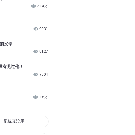
21.4万
9931
仇的父母
5127
没有见过他！
7304
1.8万
系统真没用