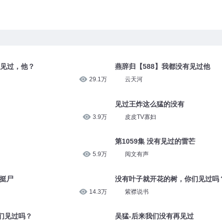
上见过，他？
燕辞归【588】我都没有见过他
29.1万
云天河
见过王炸这么猛的没有
3.9万
皮皮TV寡妇
第1059集 没有见过的雷芒
5.9万
阅文有声
过挺尸
没有叶子就开花的树，你们见过吗
14.3万
紫襟说书
们见过吗？
吴猛-后来我们没有再见过