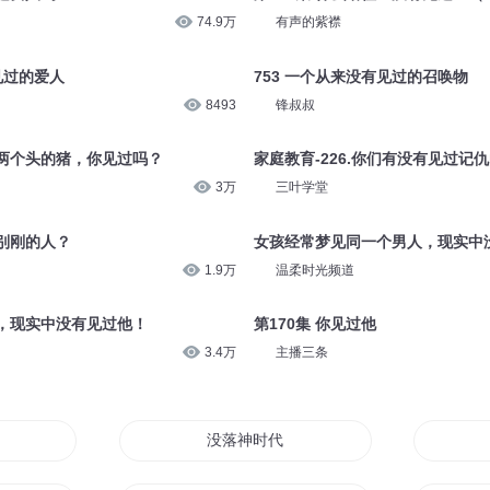
74.9万
有声的紫襟
见过的爱人
753 一个从来没有见过的召唤物
8493
锋叔叔
两个头的猪，你见过吗？
家庭教育-226.你们有没有见过记
3万
三叶学堂
别刚的人？
女孩经常梦见同一个男人，现实中
1.9万
温柔时光频道
，现实中没有见过他！
第170集 你见过他
3.4万
主播三条
好也没人看
没落神时代