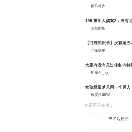
南瓜楠少
159.重组人偶案2：没有
失控剧场
【口袋知识卡】没有尾巴
作家杨鹏
大家有没有见过体制内特
明镜台_ag
女孩经常梦见同一个男人
晚安姐姐FM
您是不是在找：
书名起得再