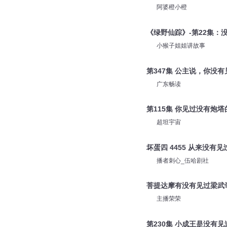
阿婆橙小橙
《绿野仙踪》-第22集：
小猴子姐姐讲故事
第347集 公主说，你没
广东畅读
第115集 你见过没有炮
超坦宇宙
坏蛋四 4455 从来没有见
播者刺心_伍哈剧社
菩提达摩有没有见过梁武
主播荣荣
第230集 小成王是没有