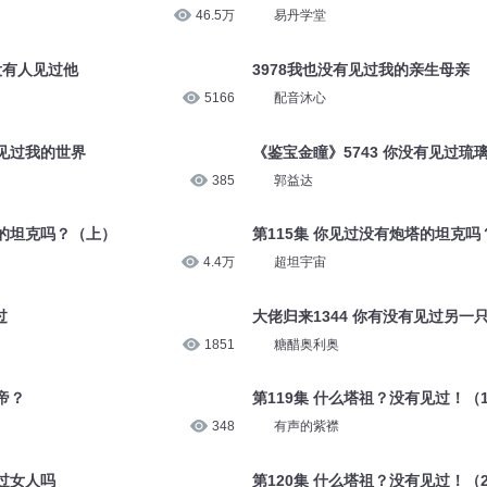
46.5万
易丹学堂
没有人见过他
3978我也没有见过我的亲生母亲
5166
配音沐心
有见过我的世界
《鉴宝金瞳》5743 你没有见过琉
385
郭益达
塔的坦克吗？（上）
第115集 你见过没有炮塔的坦克吗
4.4万
超坦宇宙
过
大佬归来1344 你有没有见过另一
1851
糖醋奥利奥
帝？
第119集 什么塔祖？没有见过！（
348
有声的紫襟
见过女人吗
第120集 什么塔祖？没有见过！（