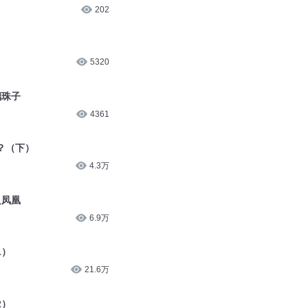
202
5320
璃珠子
4361
？（下）
4.3万
只凤凰
6.9万
1）
21.6万
2）