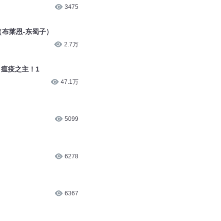
3516
3475
（布莱恩-东蜀子）
2.7万
 瘟疫之主！1
47.1万
5099