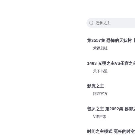
恐怖之主
第3557集 恐怖的天妖
紫襟剧社
1463 光明之主VS圣宫之
天下书盟
影流之主
阿衰官方
普罗之主 第2092集 嚣都