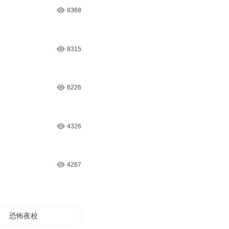
6278
6367
8368
8315
6226