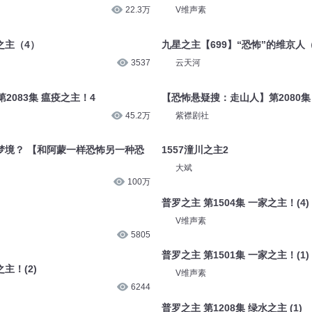
3464
V维声素
空之主
普罗之主 第2093集 嚣都之主（3）
22.3万
V维声素
之主（4）
九星之主【699】“恐怖”的维京人
3537
云天河
2083集 瘟疫之主！4
【恐怖悬疑搜：走山人】第2080集
45.2万
紫襟剧社
的梦境？ 【和阿蒙一样恐怖另一种恐
1557潼川之主2
大斌
100万
普罗之主 第1504集 一家之主！(4)