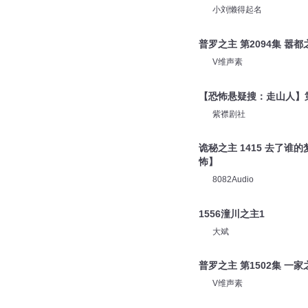
V维声素
时间之主模式 冤枉的时
小刘懒得起名
普罗之主 第2094集 嚣都
V维声素
【恐怖悬疑搜：走山人】第
紫襟剧社
诡秘之主 1415 去了谁
怖】
8082Audio