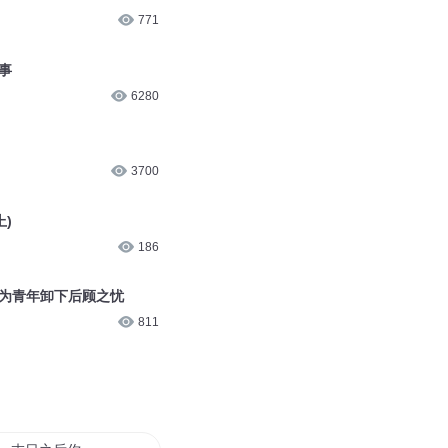
771
事
6280
3700
上)
186
—为青年卸下后顾之忧
811