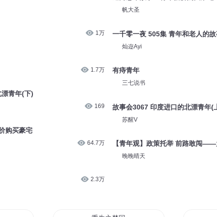
帆大圣
1万
一千零一夜 505集 青年和老人的故
灿迩Ayi
1.7万
有痔青年
三七说书
北漂青年(下)
169
故事会3067 印度进口的北漂青年(
苏醒V
低价购买豪宅
64.7万
【青年观】政策托举 前路敢闯—
晚晚晴天
2.3万