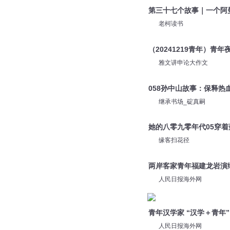
第三十七个故事｜一个阿曼
老柯读书
（20241219青年）青
雅文讲申论大作文
058孙中山故事：保释热
继承书场_碇真嗣
她的八零九零年代05穿
缘客扫花径
两岸客家青年福建龙岩演
人民日报海外网
青年汉学家 “汉学＋青年”
人民日报海外网