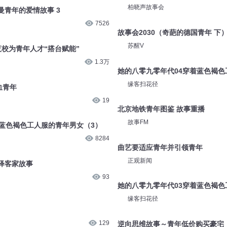
柏晓声故事会
青年的爱情故事 3
7526
故事会2030（奇葩的德国青年 下
苏醒V
年夜校为青年人才“搭台赋能”
1.3万
她的八零九零年代04穿着蓝色褐色
缘客扫花径
血青年
19
北京地铁青年图鉴 故事重播
故事FM
着蓝色褐色工人服的青年男女（3）
8284
曲艺要适应青年并引领青年
正观新闻
绎客家故事
93
她的八零九零年代03穿着蓝色褐色
缘客扫花径
129
逆向思维故事～青年低价购买豪宅