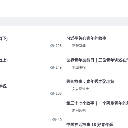
(下)
习近平关心青年的故事
128
正观新闻
(上)
世界青年技能日｜三位青年讲述在
149
羊城晚报
民间故事：青年秀才娶老妇
年说
文以载道士
108
第三十七个故事｜一个阿曼青年的爱
老柯读书
40
中国神话故事 18 好青年舜