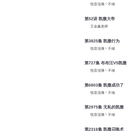
悦音涟漪丶不倾
第52讲 凯撒大帝
王金鑫老师
第3825集 凯撒行为
悦音涟漪丶不倾
第727集 布布汪VS凯撒
悦音涟漪丶不倾
第6803集 凯撒成功了
悦音涟漪丶不倾
第2975集 无私的凯撒
悦音涟漪丶不倾
第2316集 凯撒召唤术