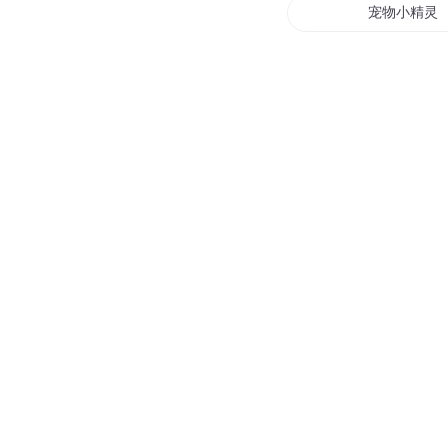
宠物小精灵
球场凯撒
天凯传奇
凯撒帝国之
凯尔的幻想
凯撒的异世