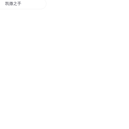
凯撒之手
凯文的一生
王俊凯之我曾爱过你
火影之凯南
乐凯大陆
王者凯歌