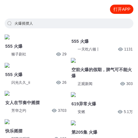
打开APP
火爆摇摆人
555 火爆
555 火爆
猴子剧社
29
一天吃八顿丨
1131
555 火爆
空前火爆的假期，脾气可不能火
爆
闪光久久_ii
26
正观新闻
303
女人在节奏中摇摆
619异常火爆
芳华之约
3703
安燃
5.1万
快乐摇摆
第205集 火爆
阿芙佳呀呀
120
蜀山御令
1.3万
第4779集 火爆