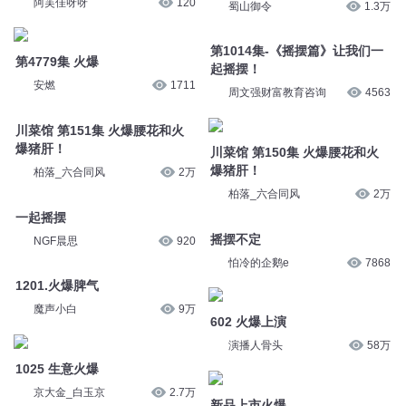
第1014集-《摇摆篇》让我们一
安燃
1711
起摇摆！
周文强财富教育咨询
4563
川菜馆 第151集 火爆腰花和火
爆猪肝！
川菜馆 第150集 火爆腰花和火
柏落_六合同风
2万
爆猪肝！
柏落_六合同风
2万
一起摇摆
NGF晨思
920
摇摆不定
怕冷的企鹅e
7868
1201.火爆脾气
魔声小白
9万
602 火爆上演
演播人骨头
58万
1025 生意火爆
京大金_白玉京
2.7万
新品上市火爆
开店笔记开店做生意
10.9万
《摇摆主播》
活泼的狒狒
9066
睡前摇摆舞