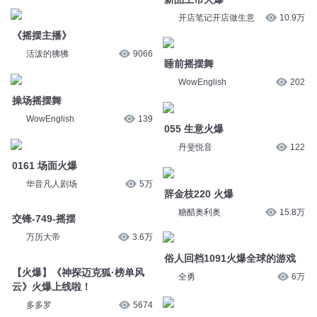
WowEnglish
202
操场摇摆舞
WowEnglish
139
055 生意火爆
丹斐悦音
122
0161 场面火爆
华音凡人剧场
5万
辞金枝220 火爆
糖醋奥利奥
15.8万
交锋-749-摇摆
万历大帝
3.6万
俗人回档1091火爆全球的游戏
全勇
6万
【火爆】《神探迈克狐·榜单风
云》火爆上线啦！
【火爆】《神探迈克狐·榜单风
多多罗
5674
云》火爆上线啦！
多多罗
72.1万
【火爆】《神探迈克狐·榜单风
云》火爆上线啦！
【火爆】胡小闹讲笑话之“爆笑
多多罗
57.1万
校园篇”火爆上线啦！
作家乐多多
152万