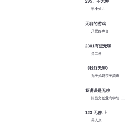
295、不无聊
半小仙儿
无聊的游戏
只爱好声音
2301有些无聊
是二卷
《我好无聊》
丸子妈妈亲子频道
我讲课是无聊
陈昌文创业商学院_二
123 无聊-上
异人众