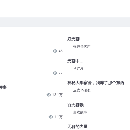
好无聊
棉妮佳优声
45
无聊中…
马红漫
77
神秘大学宿舍，我养了那个东西
聊事
皮皮TV寡妇
13.1万
百无聊赖
嘉欢故事
1.1万
无聊的力量