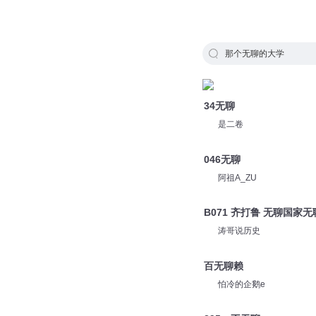
那个无聊的大学
34无聊
是二卷
046无聊
阿祖A_ZU
B071 齐打鲁 无聊国家无
涛哥说历史
百无聊赖
怕冷的企鹅e