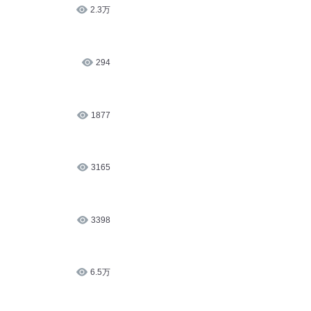
2.3万
294
1877
3165
3398
6.5万