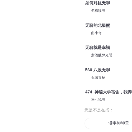
如何对抗无聊
冬梅读书
无聊的北极熊
曲小奇
无聊就是幸福
煮酒醺醉光阴
560.八股无聊
石城青杨
474_神秘大学宿舍，我
三七说书
您是不是在找：
没事聊聊天