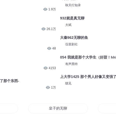
秋天行知录
1.9万
932就是真无聊
大斌
26.1万
大秦962无聊的鱼
伍壹剧社
48
054 我就是那个大学生（好甜！hh
有声黑特
4153
上大学1425 那个男人好像又变强
养了那个东西-
聴见
1万
皇子的无聊人生