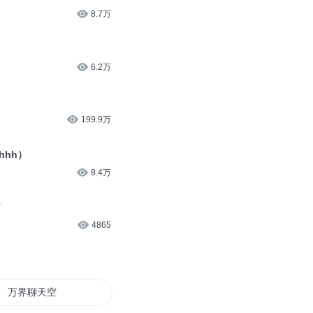
8.7万
6.2万
199.9万
hhh）
8.4万
了
4865
万界聊天空间