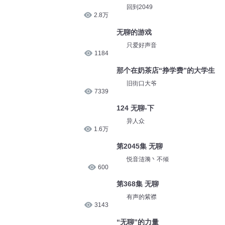
回到2049
2.8万
无聊的游戏
只爱好声音
1184
那个在奶茶店“挣学费”的大学生
旧街口大爷
7339
124 无聊-下
异人众
1.6万
第2045集 无聊
悦音涟漪丶不倾
600
第368集 无聊
有声的紫襟
3143
“无聊”的力量