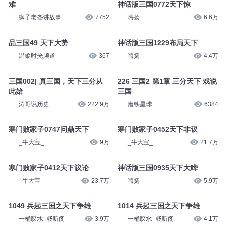
难
神话版三国0772天下惊
狮子老爸讲故事
7752
嗨扬
6.6万
品三国49 天下大势
神话版三国1229布局天下
温柔时光频道
367
嗨扬
4.4万
三国002| 真三国，天下三分从
226 三国2 第1章 三分天下 戏说
此始
三国
涛哥说历史
222.9万
磨铁星球
6384
寒门败家子0747问鼎天下
寒门败家子0452天下非议
_牛大宝_
9万
_牛大宝_
21.7万
寒门败家子0412天下议论
神话版三国0935天下大哗
_牛大宝_
23.7万
嗨扬
5.9万
1049 兵起三国之天下争雄
1014 兵起三国之天下争雄
一桶胶水_畅听阁
3.9万
一桶胶水_畅听阁
4.1万