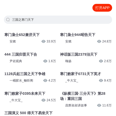
打开APP
三国之寒门天下
寒门枭士652兼济天下
寒门枭士944昭告天下
安燃
33.9万
安燃
24.8万
444 三国归晋天下合
神话版三国2379治天下
尹岩观典
1.6万
嗨扬
2.6万
1128兵起三国之天下争雄
寒门败家子0731天下英才
一桶胶水_畅听阁
4.2万
_牛大宝_
9.4万
寒门败家子0395未来天下
《纵横三国·三分天下》第28
场：重回三国
_牛大宝_
24.5万
昌辉叔叔讲故事
11.6万
三国演义 500 得天下易坐天下