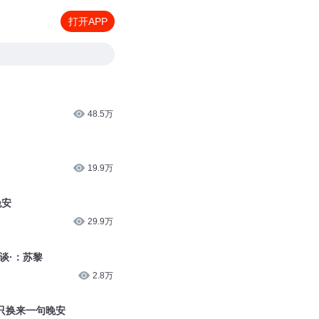
打开APP
48.5万
19.9万
晚安
29.9万
谈·：苏黎
2.8万
只换来一句晚安