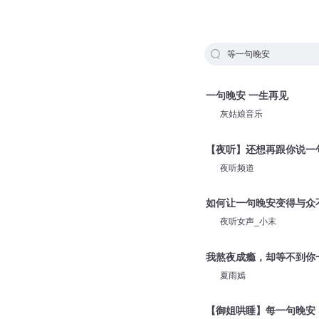
等一句晚安
一句晚安 一生再见
灰姑娘音乐
【夜听】还想再跟你说一
夜听频道
如何让一句晚安变得与众
夜听女声_小末
我熬夜成瘾，却等不到你一
夏雨嫣
【御姐哄睡】每一句晚安