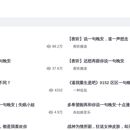
【夜听】说一句晚安，道一声想念
88.2万
夜听频道
句晚安
【夜听】还想再跟你说一句晚安
37.6万
夜听频道
不同？
《逼我重生是吧》0152 区区一句
4332
一种侃侃
句晚安 | 失眠小姐
多希望能再和你说一句晚安·十点漫
4.9万
灰姑娘音乐
，都是我喜欢你
战神为情所困，狂送女神皮肤，却