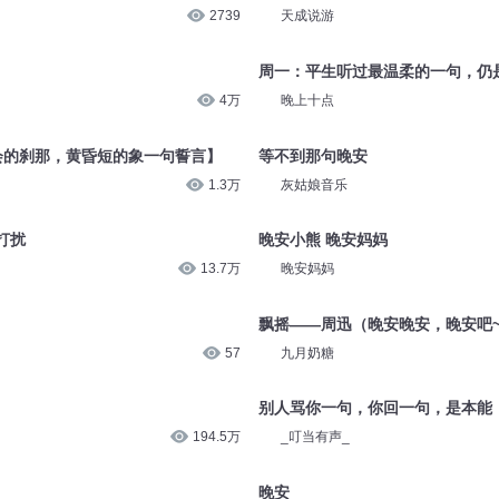
2739
天成说游
周一：平生听过最温柔的一句，仍是
4万
晚上十点
会的刹那，黄昏短的象一句誓言】
等不到那句晚安
1.3万
灰姑娘音乐
打扰
晚安小熊 晚安妈妈
13.7万
晚安妈妈
飘摇——周迅（晚安晚安，晚安吧
57
九月奶糖
别人骂你一句，你回一句，是本能
194.5万
_叮当有声_
晚安