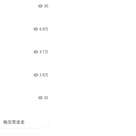
30
6.9万
3.7万
2.6万
32
晚安黑道老公