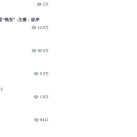
2万
“晚安” -主播：彼岸
12.6万
90.4万
4.3万
~）
1.9万
8411