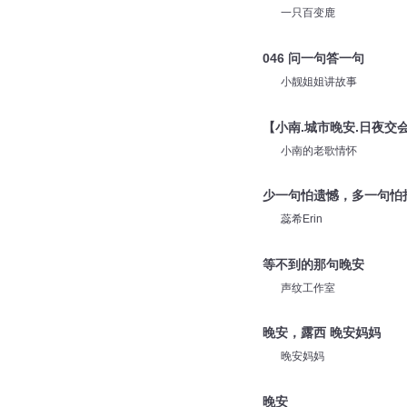
一只百变鹿
046 问一句答一句
小靓姐姐讲故事
【小南.城市晚安.日夜交
小南的老歌情怀
少一句怕遗憾，多一句怕
蕊希Erin
等不到的那句晚安
声纹工作室
晚安，露西 晚安妈妈
晚安妈妈
晚安