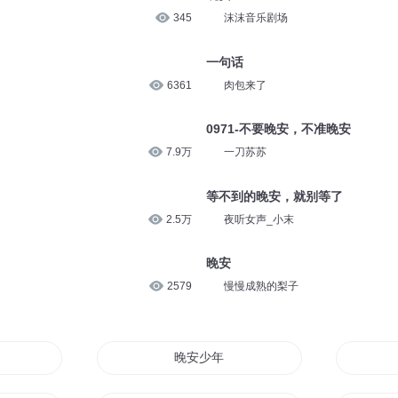
345
沫沫音乐剧场
一句话
6361
肉包来了
0971-不要晚安，不准晚安
7.9万
一刀苏苏
等不到的晚安，就别等了
2.5万
夜听女声_小末
晚安
2579
慢慢成熟的梨子
晚安少年