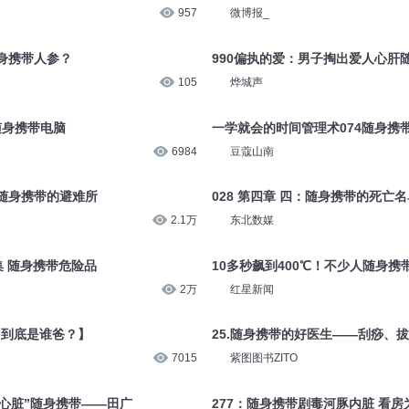
957
微博报_
身携带人参？
990偏执的爱：男子掏出爱人心肝
105
烨城声
要随身携带电脑
一学就会的时间管理术074随身携
6984
豆蔻山南
随身携带的避难所
028 第四章 四：随身携带的死亡名
2.1万
东北数媒
集 随身携带危险品
10多秒飙到400℃！不少人随身携
2万
红星新闻
【到底是谁爸？】
25.随身携带的好医生——刮痧、
7015
紫图图书ZITO
“心脏”随身携带——田广
277：随身携带剧毒河豚内脏 看房