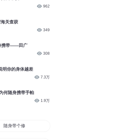
962
湾海关查获
349
身携带——田广
308
，说明你的身体越差
7.3万
本人为何随身携带手帕
1.9万
随身带个修真界