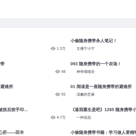
小偷随身携带杀人笔记！
1.3万
主播宁小宁
携带
093 随身携带的一个农场！
48
神奇喵喵谷
的避难所
01 阅读是一座随身携带的避难所
55
湿嫩的芝麻
被抓后按手印…
《逼我重生是吧》1285 随身携带
4.7万
一种侃侃
带心肝——田丰
小偷随身携带书籍：学习做人要精