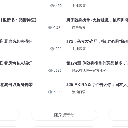
490
主播暮霭
界【搜新书：肥警神医】
男子随身携带2支枪进境，被深圳
4.2万
红星新闻
内脏 看房为名来强奸
375：杀女友碎尸，掏出“心脏”随
991
主播暮霭
内脏 看房为名来强奸
第174章 你随身携带的药品越多
7636
静思有我唯一官方播客
嘅其他嘢可以随身携带
225-AKIRA＆キク告诉你：日
6900
溜溜日语
间
随身携带母皇