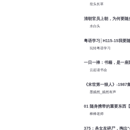
坟头长草
清朝官员上朝，为何要随
水白头
粤语学习│H115-15我
玩转粤语学习
一日一禅：书籍，是一座
云起读书会
《末世第一狠人》-1987
墨嫣然_嫣然有声
01 随身携带的重要东西
棒棒老师
375：杀女友碎尸，掏出