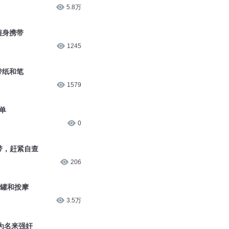
5.8万
随身携带
1245
带纸和笔
1579
单
0
带，赶紧自查
206
拔罐和按摩
3.5万
为名来强奸