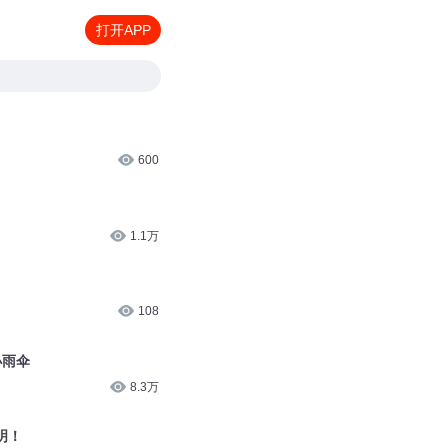
打开APP
600
1.1万
108
小雨伞
8.3万
明！