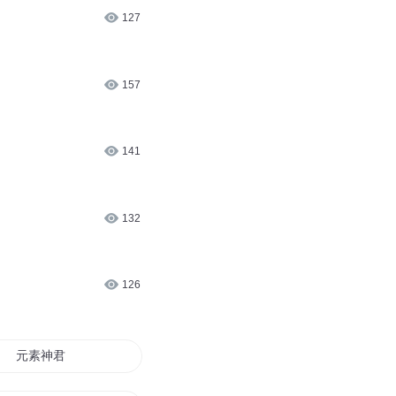
142
127
157
141
132
126