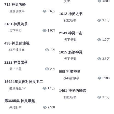
安燃
4809
712.神灵考验
雅居讲故事
5.6万
1612 神灵之书
酷匠听书
3.1万
2181 神灵刺杀
天下书盟
1.9万
2143 神灵一击
天下书盟
1.9万
438-神灵的注视
猫不理故事
1万
1015 亵渎神灵
天下书盟
3.5万
2222 神灵陨落
天下书盟
2万
998 祈求神灵
多特熊故事
6988
1592#星灵兽对神灵卫二
撒旦先生pro
1.1万
1461 神灵的试炼
酷匠听书
3.6万
第3685集 神灵爆起
果维听书
9408