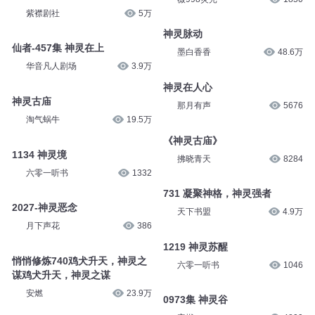
紫襟剧社
5万
神灵脉动
仙者-457集 神灵在上
墨白香香
48.6万
华音凡人剧场
3.9万
神灵在人心
神灵古庙
那月有声
5676
淘气蜗牛
19.5万
《神灵古庙》
1134 神灵境
拂晓青天
8284
六零一听书
1332
731 凝聚神格，神灵强者
2027-神灵恶念
天下书盟
4.9万
月下声花
386
1219 神灵苏醒
悄悄修炼740鸡犬升天，神灵之
六零一听书
1046
谋鸡犬升天，神灵之谋
安燃
23.9万
0973集 神灵谷