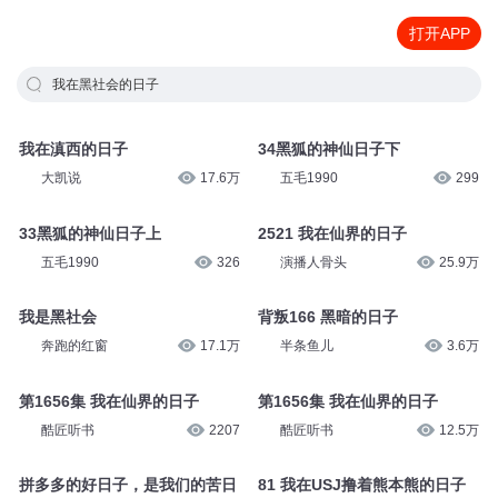
打开APP
我在黑社会的日子
我在滇西的日子
34黑狐的神仙日子下
大凯说
17.6万
五毛1990
299
33黑狐的神仙日子上
2521 我在仙界的日子
五毛1990
326
演播人骨头
25.9万
我是黑社会
背叛166 黑暗的日子
奔跑的红窗
17.1万
半条鱼儿
3.6万
第1656集 我在仙界的日子
第1656集 我在仙界的日子
酷匠听书
2207
酷匠听书
12.5万
拼多多的好日子，是我们的苦日
81 我在USJ撸着熊本熊的日子