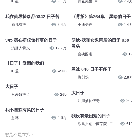
叶蓝
8.1万
青花先生FM
7.4万
我在仙界捡废品0842 日子苦
《背叛》第264集｜黑暗的日子
雨凡有声
3.4万
小迪先声
1.4万
945 我在殡仪馆打更的日子
阴缘-我和女鬼同居的日子 038
黑头
演播人骨头
17.7万
磨铁图书
17
【日子】受困的我们
黑冰 040 日子不多了
叶蓝
4506
热剧场
2.8万
大日子
大日子
只爱好声音
269
江湖酒仙传奇
267
我不喜欢有风的日子
我没有最困难的日子
意林
1.6万
陈昌文创业商学院_二
611
您是不是在找：