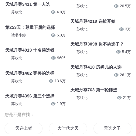
天域丹尊3411 第一人选
苏牧北
20.5万
苏牧北
4.8万
天域丹尊4219 选拔开始
第253天：尊重下属的选择
苏牧北
3万
读书小鈔
5.3万
天域丹尊3098 你不挑选了？
天域丹尊4913 十名候选者
苏牧北
5.4万
苏牧北
9606
天域丹尊410 厉婵儿的人选
天域丹尊1482 完美的选择
苏牧北
26.1万
苏牧北
13.6万
天域丹尊763 第一轮筛选
天域丹尊4396 第三个选择
苏牧北
21万
苏牧北
1.9万
您是不是在找：
天选上者
大时代之天选
天选之子