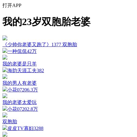
打开APP
我的23岁双胞胎老婆
《少帅你老婆又跑了》1377 双胞胎
一种侃侃
42万
我的老婆是只羊
海韵天涯工夫
382
我的男人有老婆
小花0720
6.3万
我的老婆太爱玩
小花0720
2.8万
双胞胎
皮皮TV寡妇
3288