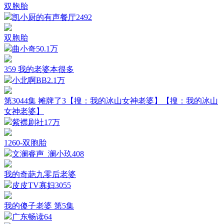
双胞胎
凯小厨的有声餐厅
2492
双胞胎
曲小奇
50.1万
359 我的老婆本很多
小北啊BB
2.1万
第3044集 摊牌了3【搜：我的冰山女神老婆】【搜：我的冰山
女神老婆】
紫襟剧社
17万
1260-双胞胎
文澜睿声_澜小玖
408
我的奇葩九零后老婆
皮皮TV寡妇
3055
我的傻子老婆 第5集
广东畅读
64