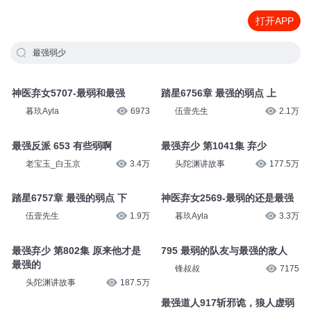
打开APP
最强弱少
神医弃女5707-最弱和最强
踏星6756章 最强的弱点 上
暮玖Ayla
6973
伍壹先生
2.1万
最强反派 653 有些弱啊
最强弃少 第1041集 弃少
老宝玉_白玉京
3.4万
头陀渊讲故事
177.5万
踏星6757章 最强的弱点 下
神医弃女2569-最弱的还是最强
伍壹先生
1.9万
暮玖Ayla
3.3万
最强弃少 第802集 原来他才是
795 最弱的队友与最强的敌人
最强的