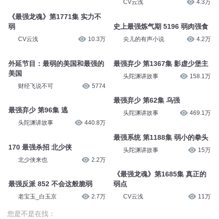
最强医圣 第2224集 你也很弱
最强升级 1681 弱国无外交
Hi_小狐狸
8689
沐阳讲故事_有声之年
1.1万
最强反套路系统738找到弱点了
《最强龙魂》第3083集 还能削
弱
安燃
11万
CV云浅
4.3万
《最强龙魂》第1771集 实力不
弱
史上最强炼气期 5196 弱肉强食
CV云浅
10.3万
尖儿的有声小说
4.2万
外延节目：最弱的美国和最强的
最强弃少 第1367集 影虚少堡主
美国
头陀渊讲故事
158.1万
财经飞说不可
5774
最强弃少 第62集 乌强
最强弃少 第96集 逃
头陀渊讲故事
469.1万