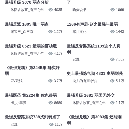
锋叔叔
7175
头陀渊讲故事
187.5万
最强道人917斩邪诡，狼人虚弱
最强升级 3070 弱点分析
了
沐阳讲故事_有声之年
4035
狗蛋说书
1069
最强反派 1605 唯一弱点
1266有声剧-赵之最强与最弱
老宝玉_白玉京
1.2万
寒川文化
1443
最强升级 0523 最弱的百劫境
最强反套路系统1139这个人真
弱
沐阳讲故事_有声之年
4.1万
安燃
7.8万
《最强龙魂》第3445集 确实好
弱
史上最强炼气期 4831 由弱到强
CV云浅
3.7万
尖儿的有声小说
5.1万