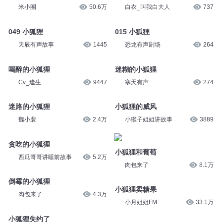
mfc百合
7.5万
非白的白菜
16
小狐狸请客
狐狸与兔子：还我小狐狸
米小圈
50.6万
白衣_叫我白大人
737
049 小狐狸
015 小狐狸
天辰有声故事
1445
恐龙有声剧场
264
喝醉的小狐狸
迷糊的小狐狸
Cv_逢生
9447
寒天有声
274
迷路的小狐狸
小狐狸的威风
魏小裴
2.4万
小猴子姐姐讲故事
3889
贪吃的小狐狸
小狐狸和葡萄