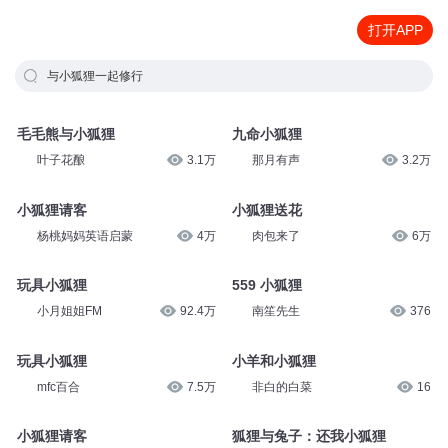
打开APP
与小狐狸一起修行
毛毛熊与小狐狸
九命小狐狸
叶子花酿
3.1万
那月有声
3.2万
小狐狸请客
小狐狸送花
杨桃妈妈英语启蒙
4万
肉包来了
6万
玩具小狐狸
559 小狐狸
小月姐姐FM
92.4万
南笙先生
376
玩具小狐狸
小羊和小狐狸