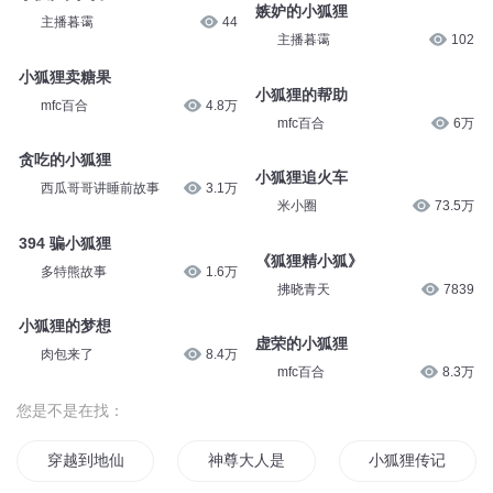
西瓜哥哥讲睡前故事
5.2万
肉包来了
8.1万
倒霉的小狐狸
小狐狸卖糖果
肉包来了
4.3万
小月姐姐FM
33.1万
小狐狸失约了
嫉妒的小狐狸
主播暮霭
44
主播暮霭
102
小狐狸卖糖果
小狐狸的帮助
mfc百合
4.8万
mfc百合
6万
贪吃的小狐狸
小狐狸追火车
西瓜哥哥讲睡前故事
3.1万
米小圈
73.5万
394 骗小狐狸
《狐狸精小狐》