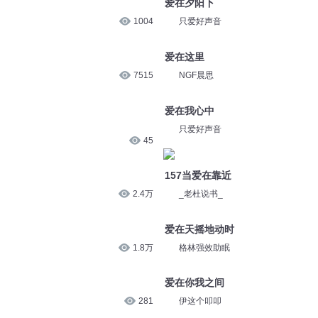
爱在夕阳下
1004
只爱好声音
爱在这里
7515
NGF晨思
爱在我心中
只爱好声音
45
157当爱在靠近
2.4万
_老杜说书_
爱在天摇地动时
1.8万
格林强效助眠
爱在你我之间
281
伊这个叩叩