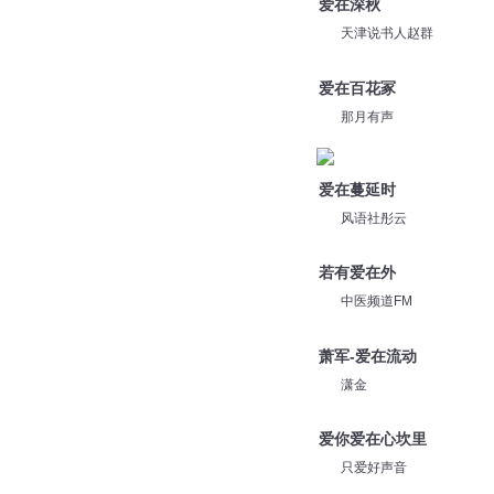
爱在深秋
天津说书人赵群
爱在百花冢
那月有声
爱在蔓延时
风语社彤云
若有爱在外
中医频道FM
萧军-爱在流动
潇金
爱你爱在心坎里
只爱好声音