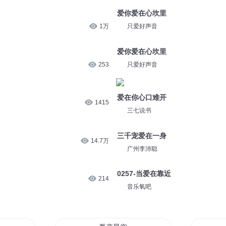
爱你爱在心坎里
1万
只爱好声音
爱你爱在心坎里
253
只爱好声音
爱在你心口难开
1415
三七说书
三千宠爱在一身
14.7万
广州李沛聪
0257-当爱在靠近
214
音乐氧吧