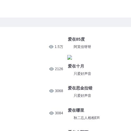
爱在85度
1.5万
阿芙佳呀呀
爱在十月
2126
只爱好声音
爱在思金拉错
3068
只爱好声音
爱在哪里
3084
秋二忘人相相ER