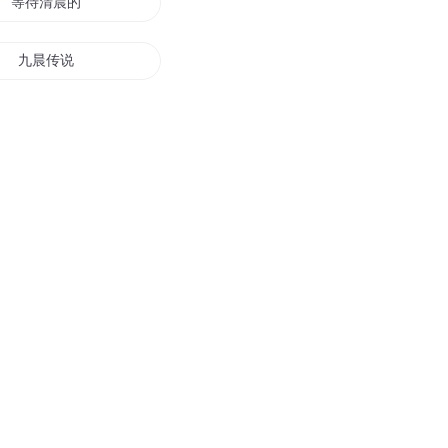
等待清晨的太阳
九晨传说
花晨月夜
她和她的晨光
异世晨星
圣月晨雪
晨光有你最好