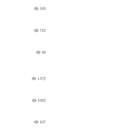
245
722
46
1.5万
5302
107