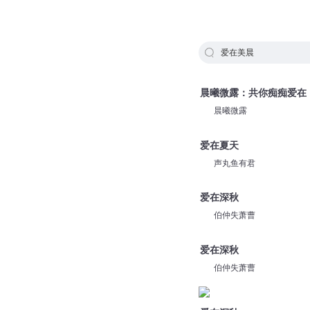
爱在美晨
晨曦微露：共你痴痴爱在
晨曦微露
爱在夏天
声丸鱼有君
爱在深秋
伯仲失萧曹
爱在深秋
伯仲失萧曹