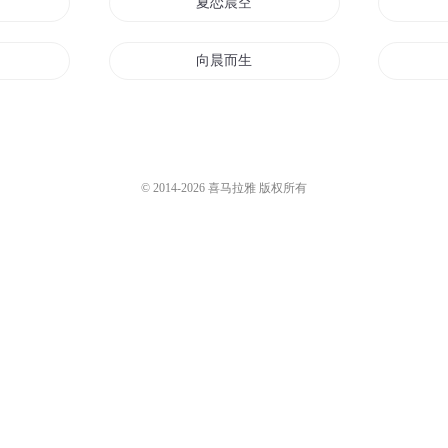
夏恋晨空
向晨而生
十年晨昏
月落成晨
© 2014-
2026
喜马拉雅 版权所有
幻想星晨
风卷晨云