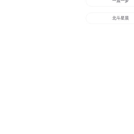
一晨一梦
北斗星晨
晨曦再起
曦光之晨
黑云压晨
北斗晨星
晨星之子