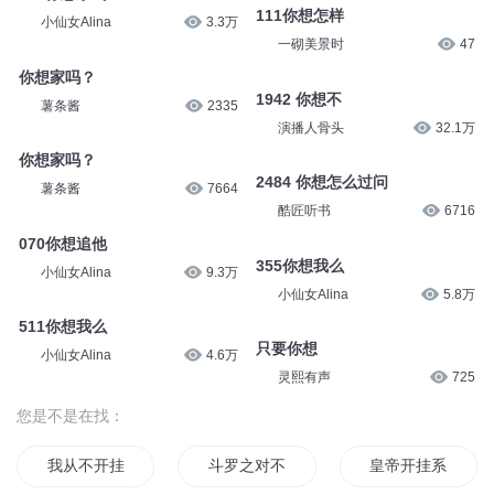
111你想怎样
小仙女Alina
3.3万
一砌美景时
47
你想家吗？
1942 你想不
薯条酱
2335
演播人骨头
32.1万
你想家吗？
2484 你想怎么过问
薯条酱
7664
酷匠听书
6716
070你想追他
355你想我么
小仙女Alina
9.3万
小仙女Alina
5.8万
511你想我么
只要你想
小仙女Alina
4.6万
灵熙有声
725
您是不是在找：
我从不开挂
斗罗之对不起我有挂
皇帝开挂系统