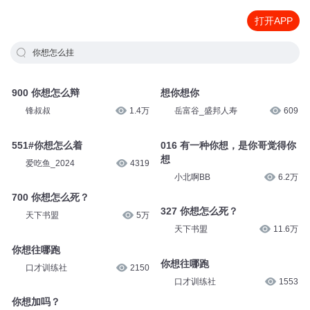
打开APP
你想怎么挂
900 你想怎么辩
想你想你
锋叔叔
1.4万
岳富谷_盛邦人寿
609
551#你想怎么着
016 有一种你想，是你哥觉得你
想
爱吃鱼_2024
4319
小北啊BB
6.2万
700 你想怎么死？
327 你想怎么死？
天下书盟
5万
天下书盟
11.6万
你想往哪跑
你想往哪跑
口才训练社
2150
口才训练社
1553
你想加吗？