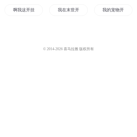
啊我这开挂的人生
我在末世开个挂
我的宠物开挂了
我家相公又挂了
这个明星在开挂
我开挂了
对不起我开挂了
快穿男主开挂吗
挂名王妃
© 2014-
2026
喜马拉雅 版权所有
有人要开挂吗
我在末世开了挂
当男神开了挂
穿书后我每天都想开挂
快穿之男神又开挂了
挂天行地
在日本开挂的日子
开挂异界行