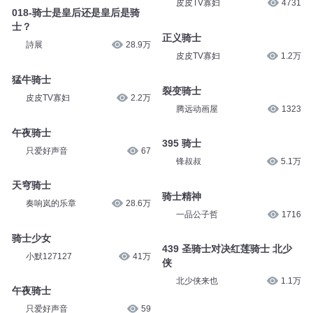
皮皮TV寡妇
4731
018-骑士是皇后还是皇后是骑
士？
正义骑士
詩展
28.9万
皮皮TV寡妇
1.2万
猛牛骑士
裂变骑士
皮皮TV寡妇
2.2万
腾远动画屋
1323
午夜骑士
395 骑士
只爱好声音
67
锋叔叔
5.1万
天穹骑士
骑士精神
奏响岚的乐章
28.6万
一品公子哲
1716
骑士少女
439 圣骑士对决红莲骑士 北少
小默127127
41万
侠
北少侠来也
1.1万
午夜骑士
只爱好声音
59