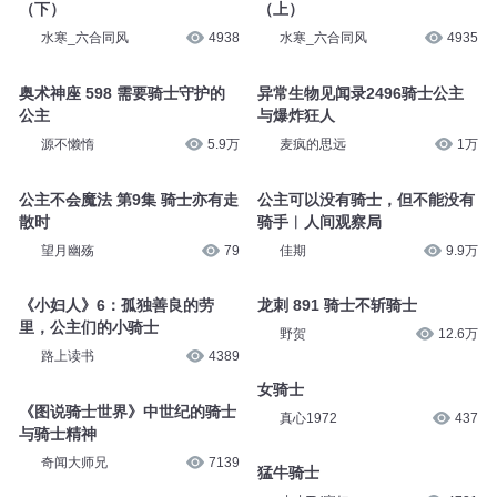
（下）
（上）
水寒_六合同风
4938
水寒_六合同风
4935
奥术神座 598 需要骑士守护的
异常生物见闻录2496骑士公主
公主
与爆炸狂人
源不懒惰
5.9万
麦疯的思远
1万
公主不会魔法 第9集 骑士亦有走
公主可以没有骑士，但不能没有
散时
骑手︱人间观察局
望月幽殇
79
佳期
9.9万
《小妇人》6：孤独善良的劳
龙刺 891 骑士不斩骑士
里，公主们的小骑士
野贺
12.6万
路上读书
4389
女骑士
《图说骑士世界》中世纪的骑士
真心1972
437
与骑士精神
奇闻大师兄
7139
猛牛骑士