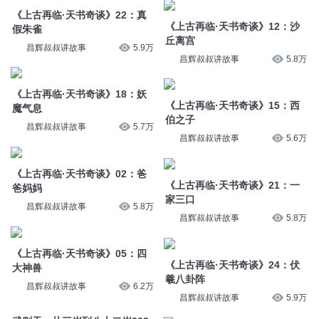
昌辉叔叔讲故事
5.9万
昌辉叔叔讲故事
5.8万
《上古再临·天书奇谈》18：妖
《上古再临·天书奇谈》15：西
魔气息
伯之子
昌辉叔叔讲故事
5.7万
昌辉叔叔讲故事
5.6万
《上古再临·天书奇谈》02：爸
《上古再临·天书奇谈》21：一
爸妈妈
家三口
昌辉叔叔讲故事
5.8万
昌辉叔叔讲故事
5.8万
《上古再临·天书奇谈》05：四
《上古再临·天书奇谈》24：伏
大神兽
羲八卦阵
昌辉叔叔讲故事
6.2万
昌辉叔叔讲故事
5.9万
武则天：从三岁到八十二岁303-
原创奇谈 | 狐撰天书·看懂就成仙
天书奇谈
【惊悚度:★×2】
读客熊猫君
13.4万
DJ杨湃
56.1万