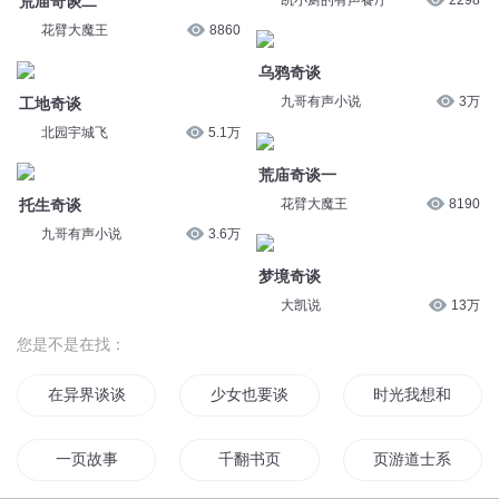
托生奇谈
梦境奇谈
九哥有声小说
3.6万
大凯说
13万
您是不是在找：
在异界谈谈那里的人
少女也要谈恋爱
时光我想和你谈谈
一页故事
千翻书页
页游道士系统
三页须臾
和上神谈恋爱
我的网页游戏
末世之不谈恋爱
恐怖每一页
我和异能谈恋爱
© 2014-
2026
喜马拉雅 版权所有
我真的不想谈恋爱
一页知秋
百页金书
谈谈来日
三页人间
书页还是树叶