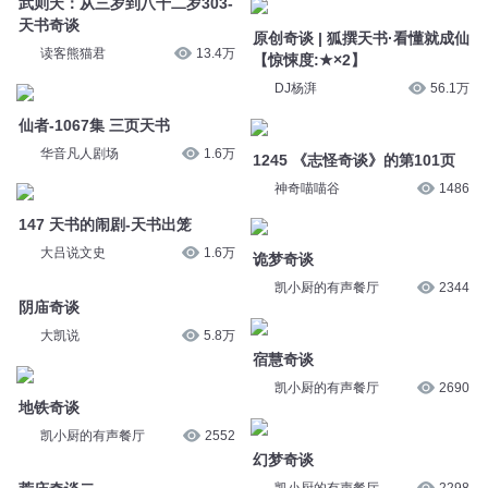
仙者-1067集 三页天书
1245 《志怪奇谈》的第101页
华音凡人剧场
1.6万
神奇喵喵谷
1486
147 天书的闹剧-天书出笼
诡梦奇谈
大吕说文史
1.6万
凯小厨的有声餐厅
2344
阴庙奇谈
宿慧奇谈
大凯说
5.8万
凯小厨的有声餐厅
2690
地铁奇谈
幻梦奇谈
凯小厨的有声餐厅
2552
凯小厨的有声餐厅
2298
荒庙奇谈二
乌鸦奇谈
花臂大魔王
8860
九哥有声小说
3万
工地奇谈
荒庙奇谈一
北园宇城飞
5.1万
花臂大魔王
8190