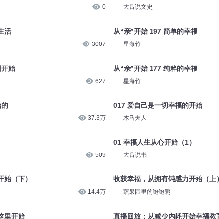
0
大吕说文史
生活
从“亲”开始 197 简单的幸福
3007
星海竹
刚开始
从“亲”开始 177 纯粹的幸福
627
星海竹
始的
017 爱自己是一切幸福的开始
37.3万
木马夫人
）
01 幸福人生从心开始（1）
509
大吕说书
开始（下）
收获幸福，从拥有钝感力开始（上
14.4万
蔬果园里的鲍鲍熊
这里开始
直播回放：从减少内耗开始幸福教