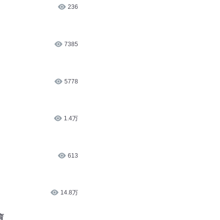
236
7385
5778
1.4万
613
）
14.8万
育