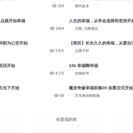
203
纽约金冰
三点就开始幸福
人生的幸福，从学会选择和坚持开
1854
古斯_治愈电台
化抑郁为心安开始
【夜听】长长久久的幸福，从爱自
5.8万
云墨子轩
说话开始
346 幸福啊幸福
8.2万
念响听书
活在当下开始
魔发奇缘幸福前奏09 加冕仪式开
69
天马座动画剧场
穿
你是我的幸福吗