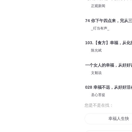
正观新闻
74 你下午四点来，完从
_叮当有声_
103.【食方】幸福，从
陈允斌
一个女人的幸福，从好好
文魁说
028 幸福不远，从好好
圣心菩提
您是不是在找：
幸福人生快