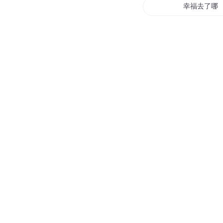
幸福去了哪
等待幸福
古代幸福生
过往的幸福
幸福那么多
幸福仙道