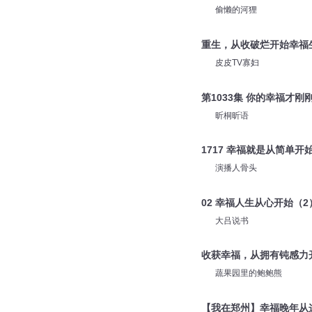
偷懒的河狸
重生，从收破烂开始幸福
皮皮TV寡妇
第1033集 你的幸福才刚
昕桐昕语
1717 幸福就是从简单开
演播人骨头
02 幸福人生从心开始（2
大吕说书
收获幸福，从拥有钝感力
蔬果园里的鲍鲍熊
【我在郑州】幸福晚年从