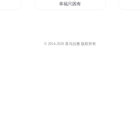
里
幸福只因有你
你与我的小幸福
活
说好的一起幸福
© 2014-
2026
喜马拉雅 版权所有
我真的很幸福
要幸福啊