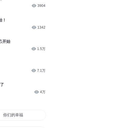
3904
始！
1342
己开始
1.5万
7.1万
始了
4万
你们的幸福我想看看