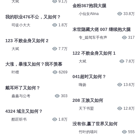
大斌
9.1万
金粉367抱我大腿
小仙女Alina
33.8万
我的职业476不公，又如何？
司徒小大大
1.8万
末世隐藏大佬 007 继续抱大腿
专_嫣驾车手有声
317
123 不败金身又如何 2
大斌
7.7万
122 不败金身又如何 1
大斌
7.8万
大涨，暴涨又如何？我不羡慕
叶檀
6269
041超时又如何？
嗨扬
13.6万
戴耳环了又如何？
鑫鑫与公考
303
208 王族又如何
天下书盟
12.8万
4324 域主又如何？
酷匠听书
1.8万
没有你,赢了世界又如何
竹叶的喵叫
555