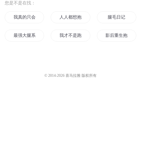
您是不是在找：
我真的只会抱大腿
人人都想抱我大腿
腿毛日记
最强大腿系统
我才不是跑腿的命
影后重生抱大腿
地主家的狗腿子
我的大白腿女友
我在异界抱大腿
末世金大腿
不小心坐了影帝大腿
万界跑腿师
© 2014-
2026
喜马拉雅 版权所有
异世超级大腿系统
抱对大腿的修真生活
狗腿子在三国
我和前世有一腿
冷王缺狗腿子不
王妃的抱大腿之路
老祖才是金大腿
重生之抱大腿