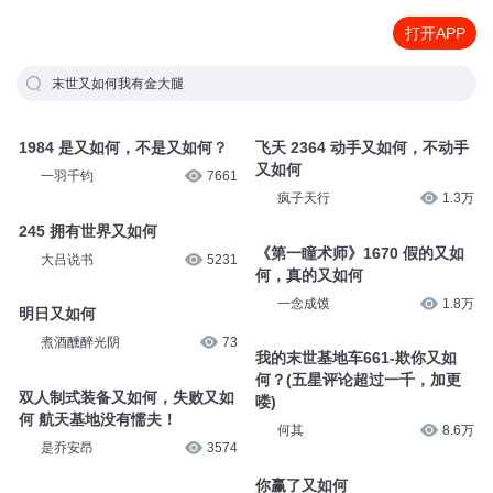
打开APP
末世又如何我有金大腿
1984 是又如何，不是又如何？
飞天 2364 动手又如何，不动手
又如何
一羽千钧
7661
疯子天行
1.3万
245 拥有世界又如何
《第一瞳术师》1670 假的又如
大吕说书
5231
何，真的又如何
一念成馍
1.8万
明日又如何
煮酒醺醉光阴
73
我的末世基地车661-欺你又如
何？(五星评论超过一千，加更
双人制式装备又如何，失败又如
喽)
何 航天基地没有懦夫！
何其
8.6万
是乔安昂
3574
你赢了又如何