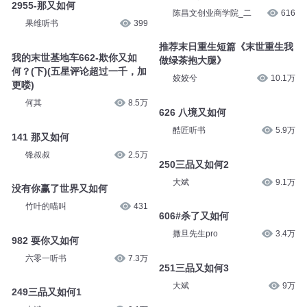
2955-那又如何
陈昌文创业商学院_二
616
果维听书
399
推荐末日重生短篇《末世重生我
我的末世基地车662-欺你又如
做绿茶抱大腿》
何？(下)(五星评论超过一千，加
姣姣兮
10.1万
更喽)
何其
8.5万
626 八境又如何
酷匠听书
5.9万
141 那又如何
锋叔叔
2.5万
250三品又如何2
大斌
9.1万
没有你赢了世界又如何
竹叶的喵叫
431
606#杀了又如何
撒旦先生pro
3.4万
982 耍你又如何
六零一听书
7.3万
251三品又如何3
大斌
9万
249三品又如何1