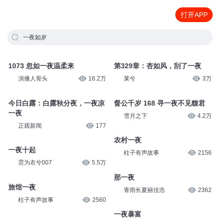
打开APP
一夜如岁
1073 忽如一夜温柔来
第329章：杏如风，刮了一夜
演播人骨头
16.2万
莱兮
3万
今日白露：白露秋分夜，一夜凉
督公千岁 168 寻一夜不见馥君
一夜
雪月之下
4.2万
正观新闻
177
农村一夜
一夜十起
柱子有声故事
2156
霓为衣兮007
5.5万
那一夜
旅馆一夜
青雨长夏丽佳浩
2362
柱子有声故事
2560
一夜暴富