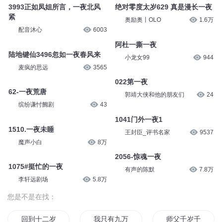
3993正如凤姐所言，一夜北风
绝对零度太岁629 真是漫长一夜
紧
奥励奥丨OLO
1.6万
配音沐心
6003
阿杜一撕一夜
陆地键仙3496忽如一夜春风来
小龙女99
944
麦疯的思远
3565
022第一夜
62-一夜荒唐
郭靖大侠和他的朋友们
24
缤纷谦忖阙剧
43
1041门外一夜1
1510.一夜未睡
王封臣_评书名家
9537
魔声小白
8万
2056-惊魂一夜
1075#挺忙的一夜
有声的陈默
7.8万
李轩远剧场
5.8万
您是不是在找：
回到十二岁
我只有九万九千岁
师父千岁千岁千千