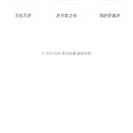
王妃万岁
岁月歌之你是我的小情歌
我的穿越岁月
斗罗之我三岁就成神
岁月清歌
那年那岁那人
岁月让我们一起长大
最强二十岁
万岁万岁万万岁
© 2014-
2026
喜马拉雅 版权所有
岁月之主
修者的岁月
重生回到二十岁
妖后千千岁
女皇万万岁
岁月你好
岁月青春
岁月歌长