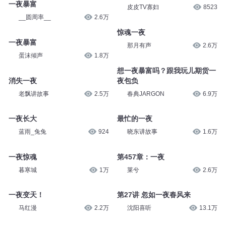
一夜暴富
皮皮TV寡妇
8523
__圆周率__
2.6万
惊魂一夜
一夜暴富
那月有声
2.6万
蛋沫倾声
1.8万
想一夜暴富吗？跟我玩儿期货一
消失一夜
夜包负
老飘讲故事
2.5万
春典JARGON
6.9万
一夜长大
最忙的一夜
蓝雨_兔兔
924
晓东讲故事
1.6万
一夜惊魂
第457章：一夜
暮寒城
1万
莱兮
2.6万
一夜变天！
第27讲 忽如一夜春风来
马红漫
2.2万
沈阳喜听
13.1万