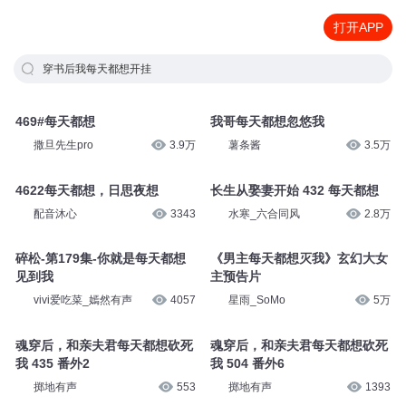
打开APP
穿书后我每天都想开挂
469#每天都想
我哥每天都想忽悠我
撒旦先生pro
3.9万
薯条酱
3.5万
4622每天都想，日思夜想
长生从娶妻开始 432 每天都想
配音沐心
3343
水寒_六合同风
2.8万
碎松-第179集-你就是每天都想
《男主每天都想灭我》玄幻大女
见到我
主预告片
vivi爱吃菜_嫣然有声
4057
星雨_SoMo
5万
魂穿后，和亲夫君每天都想砍死
魂穿后，和亲夫君每天都想砍死
我 435 番外2
我 504 番外6
掷地有声
553
掷地有声
1393