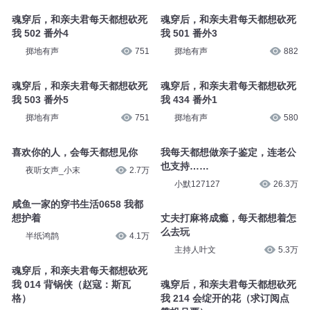
魂穿后，和亲夫君每天都想砍死
魂穿后，和亲夫君每天都想砍死
我 502 番外4
我 501 番外3
掷地有声
751
掷地有声
882
魂穿后，和亲夫君每天都想砍死
魂穿后，和亲夫君每天都想砍死
我 503 番外5
我 434 番外1
掷地有声
751
掷地有声
580
喜欢你的人，会每天都想见你
我每天都想做亲子鉴定，连老公
也支持……
夜听女声_小末
2.7万
小默127127
26.3万
咸鱼一家的穿书生活0658 我都
想护着
丈夫打麻将成瘾，每天都想着怎
么去玩
半纸鸿鹊
4.1万
主持人叶文
5.3万
魂穿后，和亲夫君每天都想砍死
我 014 背锅侠（赵寇：斯瓦
魂穿后，和亲夫君每天都想砍死
格）
我 214 会绽开的花（求订阅点